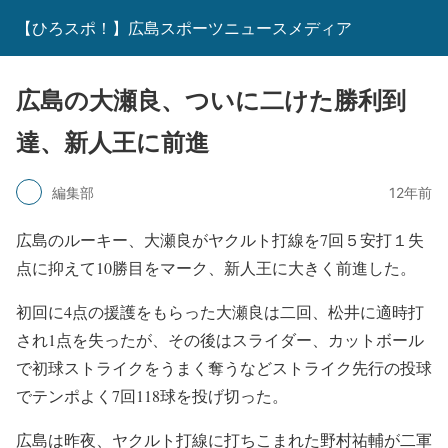
【ひろスポ！】広島スポーツニュースメディア
広島の大瀬良、ついに二けた勝利到
達、新人王に前進
編集部
12年前
広島のルーキー、大瀬良がヤクルト打線を7回５安打１失
点に抑えて10勝目をマーク、新人王に大きく前進した。
初回に4点の援護をもらった大瀬良は二回、松井に適時打
され1点を失ったが、その後はスライダー、カットボール
で初球ストライクをうまく奪うなどストライク先行の投球
でテンポよく7回118球を投げ切った。
広島は昨夜、ヤクルト打線に打ちこまれた野村祐輔が二軍