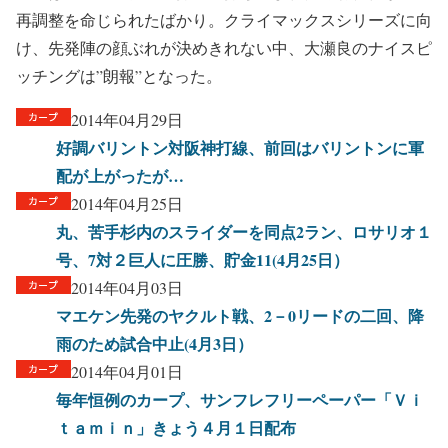
再調整を命じられたばかり。クライマックスシリーズに向
け、先発陣の顔ぶれが決めきれない中、大瀬良のナイスピ
ッチングは”朗報”となった。
2014年04月29日
好調バリントン対阪神打線、前回はバリントンに軍
配が上がったが…
2014年04月25日
丸、苦手杉内のスライダーを同点2ラン、ロサリオ１
号、7対２巨人に圧勝、貯金11(4月25日）
2014年04月03日
マエケン先発のヤクルト戦、2－0リードの二回、降
雨のため試合中止(4月3日）
2014年04月01日
毎年恒例のカープ、サンフレフリーペーパー「Ｖｉ
ｔａｍｉｎ」きょう４月１日配布