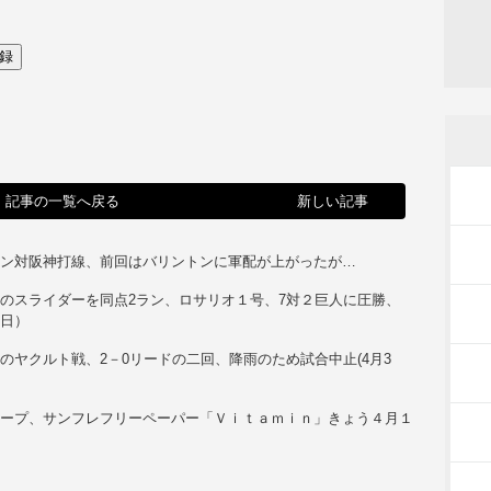
記事の一覧へ戻る
新しい記事
トン対阪神打線、前回はバリントンに軍配が上がったが…
のスライダーを同点2ラン、ロサリオ１号、7対２巨人に圧勝、
5日）
のヤクルト戦、2－0リードの二回、降雨のため試合中止(4月3
カープ、サンフレフリーペーパー「Ｖｉｔａｍｉｎ」きょう４月１