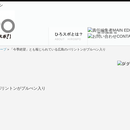
ン
ープ
> 「今季絶望」とも報じられている広島のバリントンがブルぺン入り
バリントンがブルぺン入り