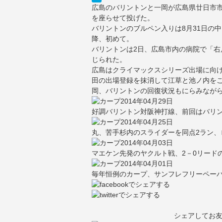
広島のバリントンと一岡が広島県廿日市
を座らせて投げた。
バリントンのブルペン入りは8月31日の
降、初めて。
バリントンは2日、広島市内の病院で「
じられた。
広島はクライマックスシリーズ出場に向け
田の出場登録を抹消して江草と池ノ内を
岡、バリントンの回復状況もにらみなが
2014年04月29日
好調バリントン対阪神打線、前回はバリ
2014年04月25日
丸、苦手杉内のスライダーを同点2ラン、ロ
2014年04月03日
マエケン先発のヤクルト戦、2－0リードの
2014年04月01日
毎年恒例のカープ、サンフレフリーペー
シェアしてお