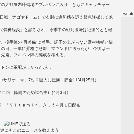
市の大野屋内練習場のブルペンに入り、ともにキャッチャー
Tweets
中日戦（ナゴヤドーム）で右肘に違和感を訴え緊急降板して以
右尺骨神経炎」と診断され、今季中の戦列復帰は絶望的とも報
、投手陣の”再整備”に着手。調子の上がらない野村祐輔と篠
この日、一軍に昇格させ即、マウンドに送ったが、今後は一
ら先発、ブルペン陣の編成を考える。
ントンに軍配が上がったが…
サリオ１号、7対２巨人に圧勝、貯金11(4月25日）
二回、降雨のため試合中止(4月3日）
パー「Ｖｉｔａｍｉｎ」きょう４月１日配布
友達にもこのニュースを教えよう！