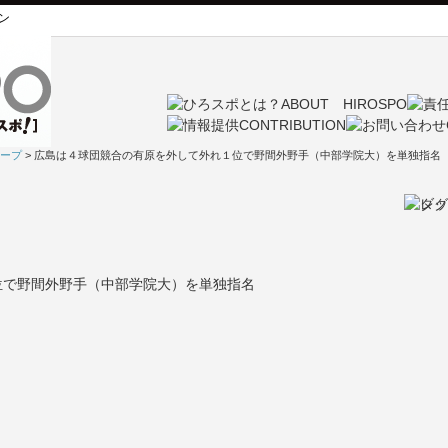
ン
ープ
> 広島は４球団競合の有原を外して外れ１位で野間外野手（中部学院大）を単独指名
位で野間外野手（中部学院大）を単独指名