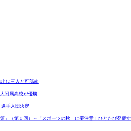
進出は三入と可部南
大附属高校が優勝
２選手入団決定
策」（第５回）～「スポーツの秋」に要注意！ひとたび発症す