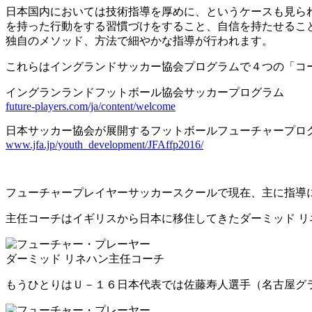
日本国内においては技術指導を厚めに、というケースも見ら
を持った行動をする習慣づけをすること、自信を持たせるこ
独自のメソッド、方法で細やかな指導が行われます。
これらはイングランドサッカー協会プログラムで４つの「コ
イングランランドフットボール協会サッカープログラム
future-players.com/ja/content/welcome
日本サッカー協会が展開するフットボールフューチャープロ
www.jfa.jp/youth_development/JFAffp2016/
フューチャープレイヤーサッカースクールで現在、主に指導
主任コーチはイギリスから日本に移住してきたダーミッド 
ダーミッド リネハン主任コーチ
もうひとりはＵ－１６日本代表では佐藤寿人選手（名古屋グ