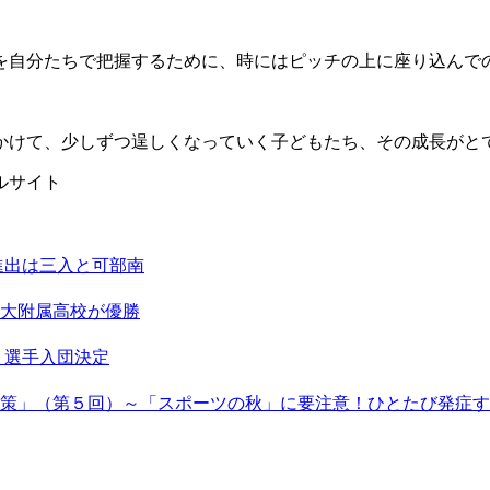
を自分たちで把握するために、時にはピッチの上に座り込んでの
かけて、少しずつ逞しくなっていく子どもたち、その成長がと
ルサイト
進出は三入と可部南
大附属高校が優勝
２選手入団決定
策」（第５回）～「スポーツの秋」に要注意！ひとたび発症す