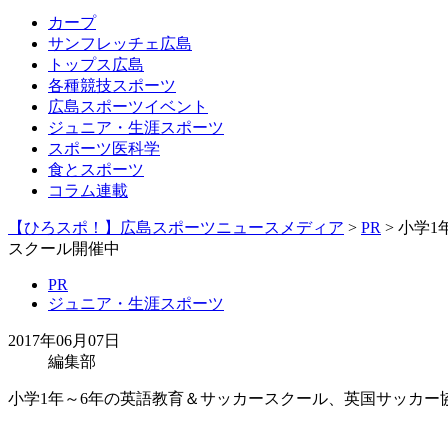
カープ
サンフレッチェ広島
トップス広島
各種競技スポーツ
広島スポーツイベント
ジュニア・生涯スポーツ
スポーツ医科学
食とスポーツ
コラム連載
【ひろスポ！】広島スポーツニュースメディア
>
PR
> 小学
スクール開催中
PR
ジュニア・生涯スポーツ
2017年06月07日
編集部
小学1年～6年の英語教育＆サッカースクール、英国サッカ