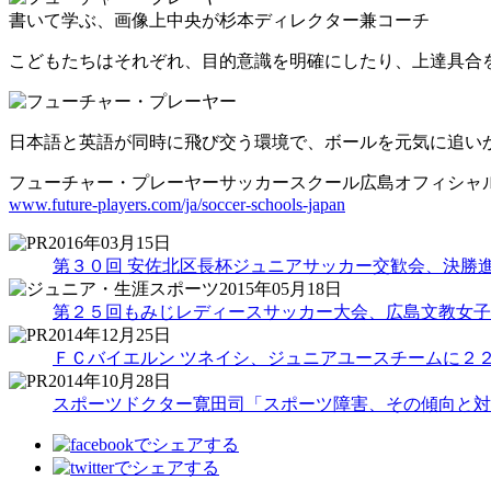
書いて学ぶ、画像上中央が杉本ディレクター兼コーチ
こどもたちはそれぞれ、目的意識を明確にしたり、上達具合
日本語と英語が同時に飛び交う環境で、ボールを元気に追い
フューチャー・プレーヤーサッカースクール広島オフィシャ
www.future-players.com/ja/soccer-schools-japan
2016年03月15日
第３０回 安佐北区長杯ジュニアサッカー交歓会、決勝
2015年05月18日
第２５回もみじレディースサッカー大会、広島文教女子
2014年12月25日
ＦＣバイエルン ツネイシ、ジュニアユースチームに２
2014年10月28日
スポーツドクター寛田司「スポーツ障害、その傾向と対