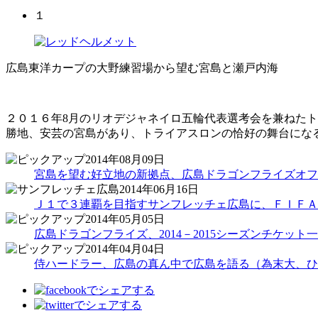
１
広島東洋カープの大野練習場から望む宮島と瀬戸内海
２０１６年8月のリオデジャネイロ五輪代表選考会を兼ねた
勝地、安芸の宮島があり、トライアスロンの恰好の舞台にな
2014年08月09日
宮島を望む好立地の新拠点、広島ドラゴンフライズオフ
2014年06月16日
Ｊ１で３連覇を目指すサンフレッチェ広島に、ＦＩＦＡ
2014年05月05日
広島ドラゴンフライズ、2014－2015シーズンチケット
2014年04月04日
侍ハードラー、広島の真ん中で広島を語る（為末大、ひ