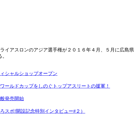
トライアスロンのアジア選手権が２０１６年４月、５月に広島
る。
ィシャルショップオープン
ワールドカップをしのぐトップアスリートの援軍！
一般発売開始
ろスポ!開設記念特別インタビュー#２）