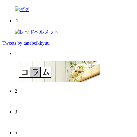
１
Tweets by tanabeikkyuu
1
2
3
5