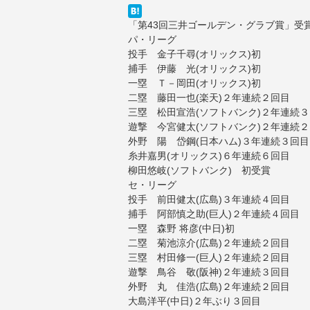
「第43回三井ゴールデン・グラブ賞」受
パ・リーグ
投手 金子千尋(オリックス)初
捕手 伊藤 光(オリックス)初
一塁 Ｔ－岡田(オリックス)初
二塁 藤田一也(楽天)２年連続２回目
三塁 松田宣浩(ソフトバンク)２年連続
遊撃 今宮健太(ソフトバンク)２年連続
外野 陽 岱鋼(日本ハム)３年連続３回目
糸井嘉男(オリックス)６年連続６回目
柳田悠岐(ソフトバンク) 初受賞
セ・リーグ
投手 前田健太(広島)３年連続４回目
捕手 阿部慎之助(巨人)２年連続４回目
一塁 森野 将彦(中日)初
二塁 菊池涼介(広島)２年連続２回目
三塁 村田修一(巨人)２年連続２回目
遊撃 鳥谷 敬(阪神)２年連続３回目
外野 丸 佳浩(広島)２年連続２回目
大島洋平(中日)２年ぶり３回目