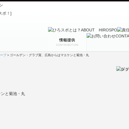
ン
ープ
> ゴールデン・グラブ賞、広島からはマエケンと菊池・丸
ケンと菊池・丸