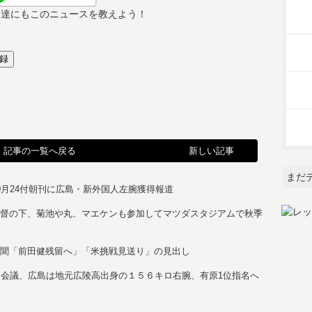
友達にもこのニュースを教えよう！
記事の一覧へ戻る
新しい記事
まだ
0月24付朝刊に広島・新外国人左腕獲得報道
監督の下、菊池や丸、マエケンも参加してマツダスタジアムで秋季
ト
新聞「前田健残留へ」「米挑戦見送り」の見出し
ト会議、広島は地元広陵高出身の１５６キロ右腕、有原1位指名へ