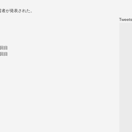
賞者が発表された。
Tweets
３回目
２回目