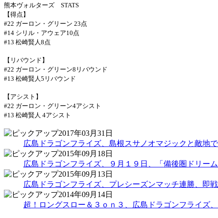
熊本ヴォルターズ
STATS
【得点】
#22
ガーロン・グリーン
23
点
#14
シリル・アウェア
10
点
#13
松崎賢人
8
点
【リバウンド】
#22
ガーロン・グリーン
8
リバウンド
#13
松崎賢人
5
リバウンド
【アシスト】
#22
ガーロン・グリーン
4
アシスト
#13
松崎賢人
4
アシスト
2017年03月31日
広島ドラゴンフライズ、島根スサノオマジックと敵地で
2015年09月18日
広島ドラゴンフライズ、９月１９日、「備後圏ドリームマッ
2015年09月13日
広島ドラゴンフライズ、プレシーズンマッチ連勝、即戦
2014年09月14日
超！ロングスロー＆３ｏｎ３、広島ドラゴンフライズ、