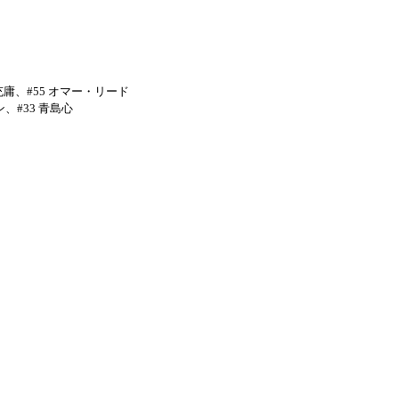
充庸、
#55
オマー・リード
ン、
#33
青島心