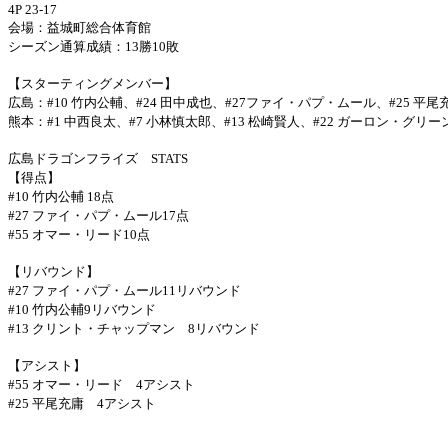
4P 23-17
会場：益城町総合体育館
シーズン通算成績：
13
勝
10
敗
【スターティングメンバー】
広島：
#10
竹内公輔、
#24
田中成也、
#27
ファイ・パプ・ムール、
#25
平尾
熊本：
#1
中西良太、
#7
小林慎太郎、
#13
松崎賢人、
#22
ガーロン・グリー
広島ドラゴンフライズ
STATS
【得点】
#10
竹内公輔
18
点
#27
ファイ・パプ・ムール
17
点
#55
オマー・リード
10
点
【リバウンド】
#27
ファイ・パプ・ムール
11
リバウンド
#10
竹内公輔
9
リバウンド
#13
クリント・チャップマン
8
リバウンド
【アシスト】
#55
オマー・リード
4
アシスト
#25
平尾充庸
4
アシスト