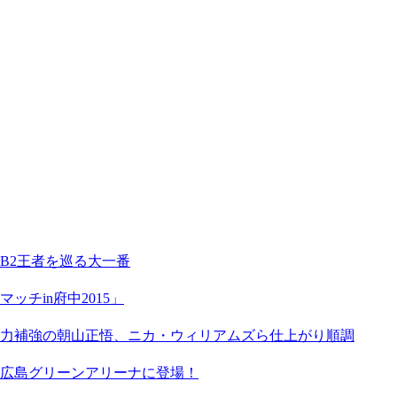
B2王者を巡る大一番
チin府中2015」
力補強の朝山正悟、ニカ・ウィリアムズら仕上がり順調
広島グリーンアリーナに登場！