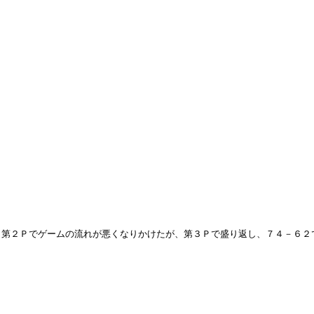
。第２Ｐでゲームの流れが悪くなりかけたが、第３Ｐで盛り返し、７４－６２