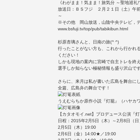
《わがまま！気まま！旅気分 ～聖地巡礼!
放送日：ＢＳフジ ２月２１日（土）午
～
※その他 岡山放送，山陰中央テレビ，テ
www.bsfuji.tv/top/pub/tabikibun.html
杉原杏璃さんと、日南の旅(^ ^)
行ったことがない方も、これから行かれ
ください！
しかも現地の案内に宮崎で自主トレを終
選手しか知らない極秘情報も盛り沢山です
さらに、来月は私が書いた広島を舞台に
全篇、広島弁の舞台です！
うえむらちか原作小説『灯籠』（ハヤカワ
【カタオモイ.net】プロデュース公演『
日程：2015年2月5日（木）～2月8日（日
2月5日（木）19:00
2月6日（金）14:00★／19:00