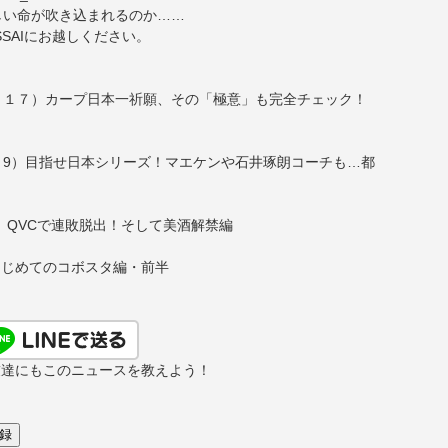
しい命が吹き込まれるのか……
SAIにお越しください。
＃１７）カープ日本一祈願、その「極意」も完全チェック！
＃9）目指せ日本シリーズ！マエケンや石井琢朗コーチも…都
 QVCで連敗脱出！そして美酒解禁編
はじめてのコボスタ編・前半
友達にもこのニュースを教えよう！