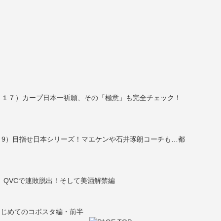
＃１７）カープ日本一祈願、その「極意」も完全チェック！
＃9）目指せ日本シリーズ！マエケンや石井琢朗コーチも…都
 QVCで連敗脱出！そして美酒解禁編
はじめてのコボスタ編・前半