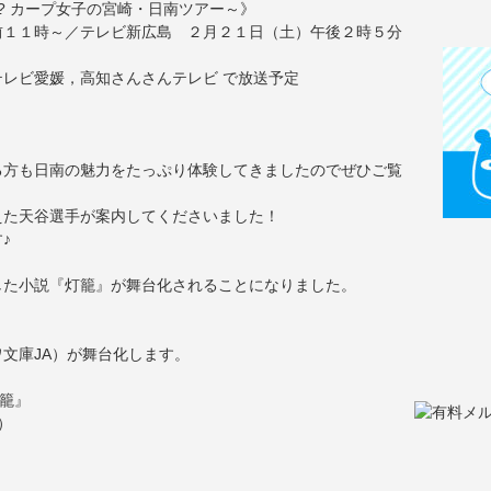
? カープ女子の宮崎・日南ツアー～》
前１１時～／テレビ新広島 ２月２１日（土）午後２時５分
レビ愛媛，高知さんさんテレビ で放送予定
る方も日南の魅力をたっぷり体験してきましたのでぜひご覧
えた天谷選手が案内してくださいました！
♪
した小説『灯籠』が舞台化されることになりました。
文庫JA）が舞台化します。
灯籠』
）