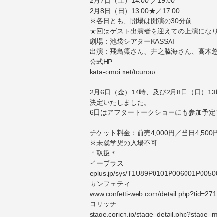
2月7日（土）14:00 ／19:00
2月8日（日）13:00★／17:00
※各日とも、開場は開演の30分前
★回はゲスト出演者を迎えての上演にな
劇場：池袋シアターKASSAI
出演：飛鳥凛さん、井之脇海さん、高木
公式HP
kata-omoi.net/tourou/
2月6日（金）14時、及び2月8日（日）
決定いたしました。
6日はアフタートークショーにも参加予定
チケット料金：前売4,000円／当日4,50
※未就学児の入場不可
＊取扱＊
イープラス
eplus.jp/sys/T1U89P0101P006001P005
カンフェティ
www.confetti-web.com/detail.php?tid=2
コリッチ
stage.corich.jp/stage_detail.php?stage_