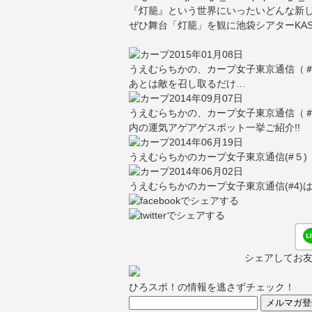
『灯籠』という世界にいったいどんな新
ぜひ舞台「灯籠」を観に池袋シアターKAS
2015年01月08日
うえむらちかの、カープ女子東京通信（
あとは敵を召し取るだけ…
2014年09月07日
うえむらちかの、カープ女子東京通信（
内の運気アゲアゲスポット一挙ご紹介!!
2014年06月19日
うえむらちかのカープ女子東京通信(#５)
2014年06月02日
うえむらちかのカープ女子東京通信(#4)
シェアしてお
ひろスポ！の情報を逃さずチェック！