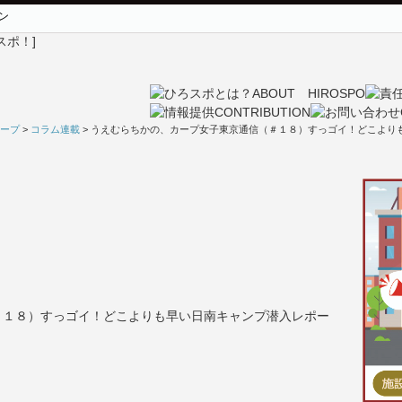
ン
ープ
>
コラム連載
> うえむらちかの、カープ女子東京通信（＃１８）すっゴイ！どこより
＃１８）すっゴイ！どこよりも早い日南キャンプ潜入レポー