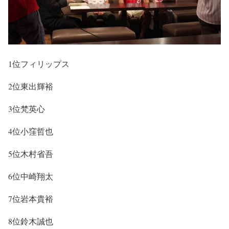
1位フィリップス
2位東出輝裕
3位梵英心
4位小窪哲也
5位木村省吾
6位中崎翔太
7位岩本貴裕
8位鈴木誠也