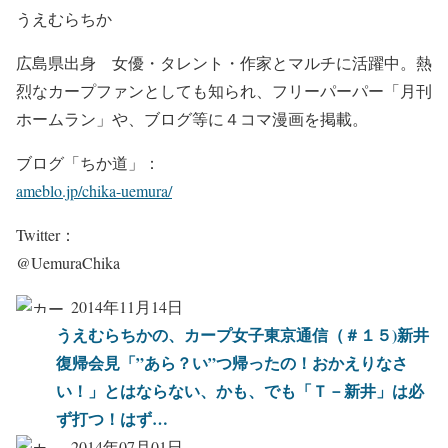
うえむらちか
広島県出身 女優・タレント・作家とマルチに活躍中。熱
烈なカープファンとしても知られ、フリーパーパー「月刊
ホームラン」や、ブログ等に４コマ漫画を掲載。
ブログ「ちか道」：
ameblo.jp/chika-uemura/
Twitter：
@UemuraChika
2014年11月14日
うえむらちかの、カープ女子東京通信（＃１５)新井
復帰会見「”あら？い”つ帰ったの！おかえりなさ
い！」とはならない、かも、でも「Ｔ－新井」は必
ず打つ！はず…
2014年07月01日