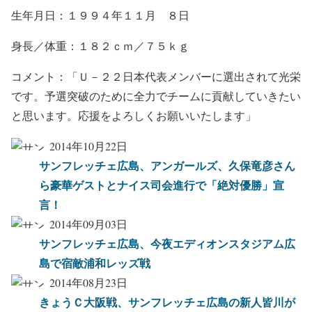
生年月日：１９９４年１１月 ８日
身長／体重：１８２ｃｍ／７５ｋｇ
コメント：「
Ｕ－２２日本代表メンバーに選出されて光栄
です。
予選突破のために全力でチームに貢献していきたい
と思います。
応援をよろしくお願いいたします」
2014年10月22日
サンフレッチェ広島、アンガールズ、久保竜彦さん
ら豪華ゲストとナイス司会進行で「絶対優勝」宣
言！
2014年09月03日
サンフレッチェ広島、今夜エディオンスタジアム広
島で宿敵浦和レッズ戦
2014年08月23日
きょうＣ大阪戦、サンフレッチェ広島の新人皆川が