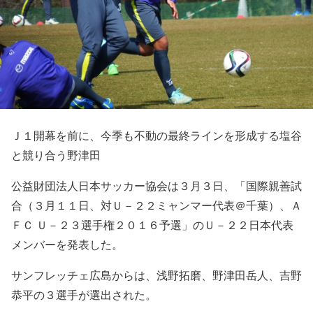
Ｊ１開幕を前に、今季も不動の最終ラインを形成する塩谷
と競り合う野津田
公益財団法人日本サッカー協会は３月３日、
「国際親善試
合（３月１１日、対Ｕ－２２ミャンマー代表＠千葉）、
Ａ
ＦＣ Ｕ－２３選手権２０１６予選」のＵ－２２日本代表
メンバーを発表した。
サンフレッチェ広島からは、浅野拓磨、野津田岳人、吉野
恭平の３選手が選出された。