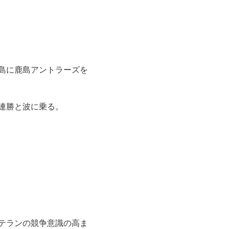
島に鹿島アントラーズを
連勝と波に乗る。
テランの競争意識の高ま