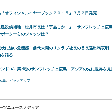
島「オフィシャルイヤーブック２０１５」３月２日発売
ム建設候補地、松井市長は「宇品しか…」、サンフレッチェ広
サポーターらのジャッジは？
現状に強い危機感！前代未聞のＪクラブ社長の首長選出馬表明
由を語る
ンド16）第2戦のサンフレッチェ広島、アジアの先に世界を見
広島
、
ピックアップ
ーツニュースメディア