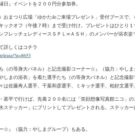
縁日』イベントを２００円分参加券。
）おまつり広場「ゆかた
de
ご来場プレゼント」受付ブースで、
キックオフ（午後７時）まで受け付け。
プレゼントはひとり１
ンフレッチェレディースＳＰＬ∞ＡＳＨ」のメンバーが
浴衣姿
て詳しくはコチラ
release/?n=8653
ち（の等身大パネル）と記念撮影コーナー☆』（協力：やしま
やしまの浴衣」を着た選手たち（の等身大パネル）と
記念撮影
々は
佐藤寿人選手、千葉和彦選手、ミキッチ選手、柏好文選手
・甚平で行けば、
先着２００名には「笑顔想像写真館ニコ」の
水ステッカー」にプリントしてプレゼントされる。
ステッカー
ー☆』（協力：やしまグループ）もある。