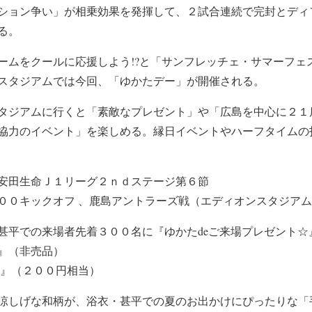
ション争い」が相乗効果を発揮して、２試合連続で完封とディ
る。
ームをクールに応援しよう!?と「
サンフレッチェ・サマーフェ
スタジアムでは今回、「
ゆかたデー」が開催される。
タジアムに行くと「素敵なプレゼント」や「広
島を中心に２１
協力の
イベント」を楽しめる。
縁日イベントやハーフタイムの
安田生命Ｊ１リーグ２ｎｄステージ第６節
００キックオフ
、
鹿島アントラーズ戦（エディオンスタジアム
甚平での来場者先着３００名に『ゆかた
de
ご来場プレゼント☆
』（非売品）
券』（２００円相当）
涼しげな和柄が、浴衣・甚平での夏のお出かけにぴったりな「