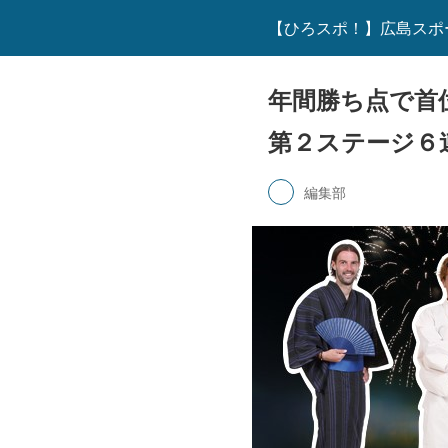
【ひろスポ！】広島スポ
年間勝ち点で首
第２ステージ６連
編集部