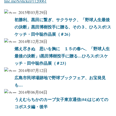
line.me/S/sticker/1120061
2015年03月29日
初勝利、黒田に繋ぎ、サクラサク、「野球人生最後
の決断」黒田博樹投手に贈る、その３、ひろスポ!ス
ケッチ・田中聡作品展（＃26）
2014年12月28日
燃え尽きぬ 思いを胸に １５の春へ、「野球人生
最後の決断」l黒田博樹投手に贈る…ひろスポ!スケ
ッチ・田中聡作品展（＃23）
2014年07月12日
広島市民球場跡地で野球ブックフェア、お宝発見
も…
2014年06月04日
うえむらちかのカープ女子東京通信(#4)はじめての
コボスタ編・後半