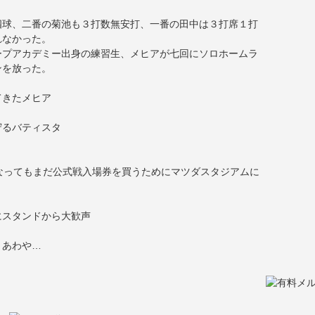
四球、二番の菊池も３打数無安打、一番の田中は３打席１打
れなかった。
ープアカデミー出身の練習生、メヒアが七回にソロホームラ
ンを放った。
てきたメヒア
守るバティスタ
なってもまだ公式戦入場券を買うためにマツダスタジアムに
にスタンドから大歓声
、あわや…
！