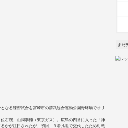
まだ
合となる練習試合を宮崎市の清武総合運動公園野球場でオリ
１位右腕、山岡泰輔（東京ガス）。広島の四番に入った「神
するかが注目されたが、初回、３者凡退で交代したため対戦