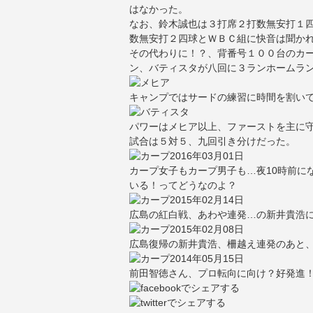
はなかった。
なお、鈴木誠也は３打席２打数無安打１
数無安打２四球とＷＢＣ組に快音は聞か
その代わりに！？、背番号１００台のカ
ン、バティスタが八回に３ランホームラ
キャンプではサードの練習に時間を割い
パワーはメヒア以上、ファーストを主に
試合は５対５、九回引き分けだった。
2016年03月01日
カープ女子もカープ男子も…夜10時前に
いる！ってどうなのよ？
2015年02月14日
広島の紅白戦、あわや連発…の新井貴浩
2015年02月08日
広島復帰の新井貴浩、柵越え連発のあと
2014年05月15日
前田智徳さん、プロ転向に向け？好発進