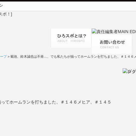
ン
ープ
> 菊池、鈴木誠也は不発…、でも私たちが揃ってホームランを打ちました、＃１４６
揃ってホームランを打ちました、＃１４６メヒア、＃１４５