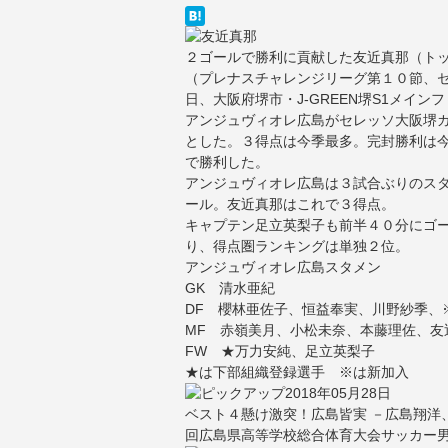
２ゴールで勝利に貢献した友近真那（ト
（プレナスチャレンジリーグ第１０節、
日、大阪府堺市・J-GREEN堺S1メイン
アンジュヴィオレ広島がセレッソ大阪堺
とした。３得点は今季最多。完封勝利は
で勝利した。
アンジュヴィオレ広島は３試合ぶりのス
ール。友近真那はこれで３得点。
キャプテン足立英梨子も前半４０分にゴ
り、得点圏ランキングは単独２位。
アンジュヴィオレ広島スタメン
GK 清水亜紀
DF 櫻林亜佐子、恒益奉実、川野紗季、
MF 赤嶺美月、小松未奈、本藤理佐、友
FW ★万力安純、足立英梨子
★は下部組織登録選手 ※は新加入
2018年05月28日
ベスト４懸け激突！広島皆実 －広島翔洋、
回広島県高等学校総合体育大会サッカー