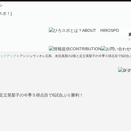
ン
ックアップ
> アンジュヴィオレ広島、友近真那の2発と足立英梨子の今季５得点目で6試合
足立英梨子の今季５得点目で6試合ぶり勝利！