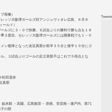
ップ画像）
Tweets
セレッソ大阪堺ガールズ対アンジュヴィオレ広島、６月９
フィールド）
ガールズに３－０で快勝。６試合ぶりの勝利で勝ち点を１８
今季３度目。セレッソ大阪堺ガールズには開幕戦でも１－０
タメン復帰となった友近真那が前半３５分と後半１０分にゴ
ール。３試合ぶりゴールの足立英梨子はこれで５得点とな
※松田遥奈
近真那
如水館 －高陽、広島観音－ 崇徳、安芸南－瀬戸内、第71
男子の部