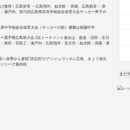
け激突！広島皆実 －広島翔洋、如水館 －高陽、広島観音－ 崇
－瀬戸内、第71回広島県高等学校総合体育大会サッカー男子の
島県中学校総合体育大会（サッカーの部）優勝は祇園中学
ー選手権広島県大会 2次トーナメント進出は、盈進・沼田・五日
南・海田・宮島工・瀬戸内・広島翔洋・安古市・如水館・高陽・葦
部へ来季から参戦”決定的”のアンジュヴィオレ広島、きょう地元
ンジリーグ最終戦
まだ