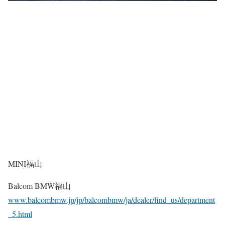
MINI福山
Balcom BMW福山
www.balcombmw.jp/jp/balcombmw/ja/dealer/find_us/department
_5.html