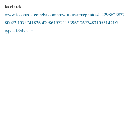
facebook
www.facebook.com/balcombmwfukuyama/photos/a.4298623837
80022.1073741826.429861977113396/1262348310531421/?
type=1&theater