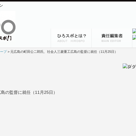
ン
ープ
> 元広島の町田公二郎氏、社会人三菱重工広島の監督に就任（11月25日）
島の監督に就任（11月25日）