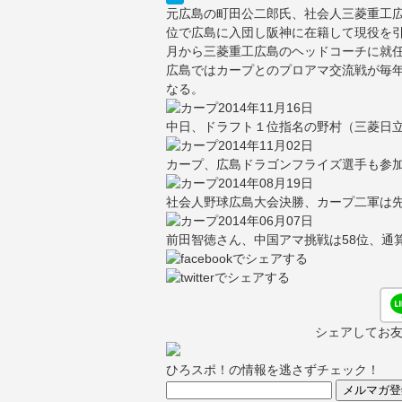
元広島の町田公二郎氏、社会人三菱重工
位で広島に入団し阪神に在籍して現役を
月から三菱重工広島のヘッドコーチに就
広島ではカープとのプロアマ交流戦が毎
なる。
2014年11月16日
中日、ドラフト１位指名の野村（三菱日
2014年11月02日
カープ、広島ドラゴンフライズ選手も参
2014年08月19日
社会人野球広島大会決勝、カープ二軍は
2014年06月07日
前田智徳さん、中国アマ挑戦は58位、通算
シェアしてお
ひろスポ！の情報を逃さずチェック！