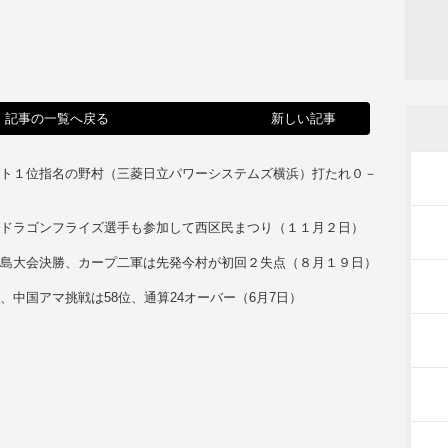
記事の一覧へ戻る
新しい記事
フト１位指名の野村（三菱日立パワーシステムズ横浜）打たれ０－
島ドラゴンフライズ選手も参加して西区民まつり（１１月２日）
広島大会決勝、カープ二軍は先発今村が初回２失点（８月１９日）
、中国アマ挑戦は58位、通算24オーバー（6月7日）