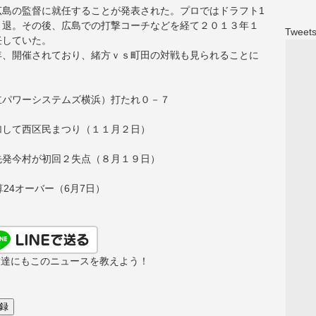
広島の監督に就任することが発表された。プロではドラフト1
引退。その後、広島での打撃コーチなどを経て２０１３年１
Tweets
任していた。
年、開催されており、緒方ｖｓ町田の対戦も見られることに
立パワーシステムズ横浜）打たれ０－７
加して西区民まつり（１１月２日）
先発今村が初回２失点（８月１９日）
24オーバー（6月7日）
友達にもこのニュースを教えよう！