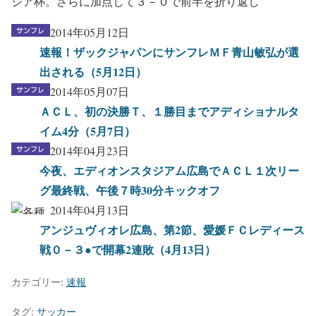
ジア杯。さらに加点して３－０で前半を折り返し
2014年05月12日
速報！ザックジャパンにサンフレＭＦ青山敏弘が選
出される（5月12日）
2014年05月07日
ＡＣＬ、初の決勝Ｔ、１勝目までアディショナルタ
イム4分（5月7日）
2014年04月23日
今夜、エディオンスタジアム広島でＡＣＬ１次リー
グ最終戦、午後７時30分キックオフ
2014年04月13日
アンジュヴィオレ広島、第2節、愛媛ＦＣレディース
戦０－３●で開幕2連敗（4月13日）
カテゴリー:
速報
タグ:
サッカー