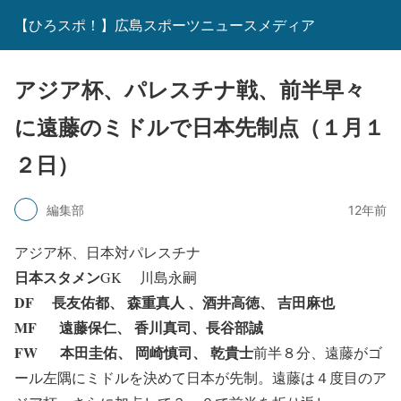
【ひろスポ！】広島スポーツニュースメディア
アジア杯、パレスチナ戦、前半早々
に遠藤のミドルで日本先制点（１月１
２日）
編集部
12年前
アジア杯、日本対パレスチナ
日本スタメン
GK 川島永嗣
DF 長友佑都、 森重真人 、酒井高徳、 吉田麻也
MF 遠藤保仁、 香川真司、長谷部誠
FW 本田圭佑、 岡崎慎司、 乾貴士
前半８分、遠藤がゴ
ール左隅にミドルを決めて日本が先制。遠藤は４度目のア