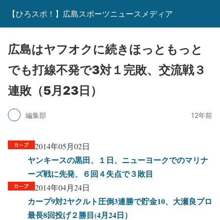
【ひろスポ！】広島スポーツニュースメディア
広島はヤフオクに続きほっともっと
でも打線不発で3対１完敗、交流戦３
連敗（5月23日）
編集部
12年前
2014年05月02日
ヤンキースの黒田、１日、ニューヨークでのマリナ
ーズ戦に先発、６回４失点で３敗目
2014年04月24日
カープ9対2ヤクルト圧倒3連勝で貯金10、大瀬良プロ
最長8回投げ２勝目(4月24日）