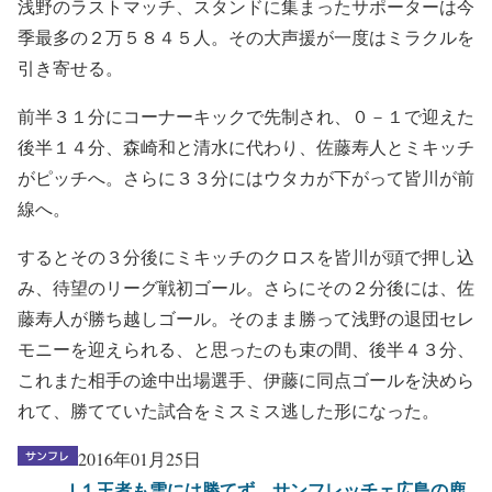
浅野のラストマッチ、スタンドに集まったサポーターは今
季最多の２万５８４５人。その大声援が一度はミラクルを
引き寄せる。
前半３１分にコーナーキックで先制され、０－１で迎えた
後半１４分、森崎和と清水に代わり、佐藤寿人とミキッチ
がピッチへ。さらに３３分にはウタカが下がって皆川が前
線へ。
するとその３分後にミキッチのクロスを皆川が頭で押し込
み、待望のリーグ戦初ゴール。さらにその２分後には、佐
藤寿人が勝ち越しゴール。そのまま勝って浅野の退団セレ
モニーを迎えられる、と思ったのも束の間、後半４３分、
これまた相手の途中出場選手、伊藤に同点ゴールを決めら
れて、勝てていた試合をミスミス逃した形になった。
2016年01月25日
Ｊ１王者も雪には勝てず、サンフレッチェ広島の鹿