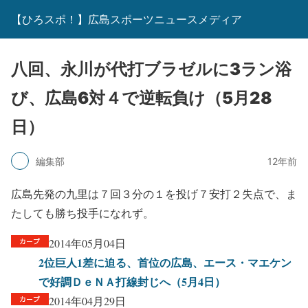
【ひろスポ！】広島スポーツニュースメディア
八回、永川が代打ブラゼルに3ラン浴
び、広島6対４で逆転負け（5月28
日）
編集部
12年前
広島先発の九里は７回３分の１を投げ７安打２失点で、ま
たしても勝ち投手になれず。
2014年05月04日
2位巨人1差に迫る、首位の広島、エース・マエケン
で好調ＤｅＮＡ打線封じへ（5月4日）
2014年04月29日