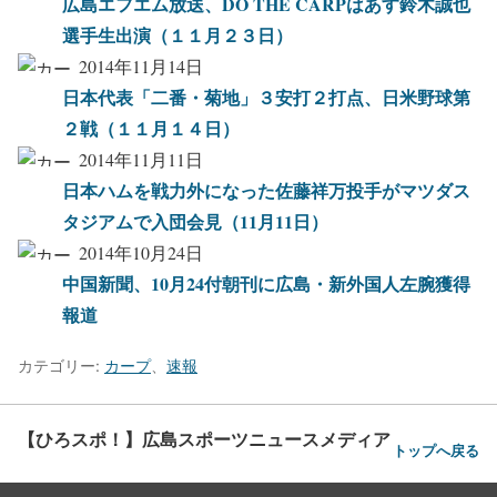
広島エフエム放送、DO THE CARPはあす鈴木誠也
選手生出演（１１月２３日）
2014年11月14日
日本代表「二番・菊地」３安打２打点、日米野球第
２戦（１１月１４日）
2014年11月11日
日本ハムを戦力外になった佐藤祥万投手がマツダス
タジアムで入団会見（11月11日）
2014年10月24日
中国新聞、10月24付朝刊に広島・新外国人左腕獲得
報道
カテゴリー:
カープ
、
速報
【ひろスポ！】広島スポーツニュースメディア
トップへ戻る