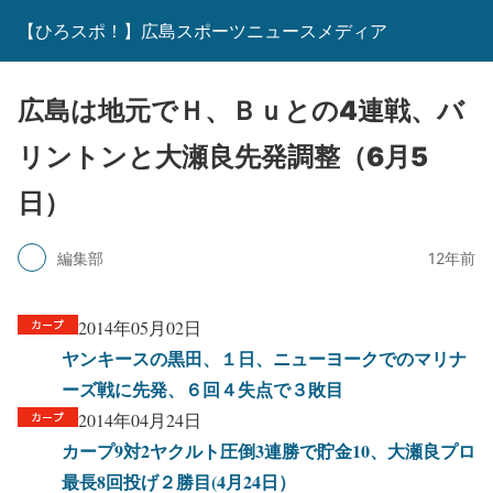
【ひろスポ！】広島スポーツニュースメディア
広島は地元でＨ、Ｂｕとの4連戦、バ
リントンと大瀬良先発調整（6月5
日）
編集部
12年前
2014年05月02日
ヤンキースの黒田、１日、ニューヨークでのマリナ
ーズ戦に先発、６回４失点で３敗目
2014年04月24日
カープ9対2ヤクルト圧倒3連勝で貯金10、大瀬良プロ
最長8回投げ２勝目(4月24日）