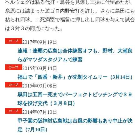
ヘルウェグは粘る代打・鳥谷を見逃し三振に仕留めたが、
糸原には詰まった遊ゴロ内野安打を許し、さらに島田にも
粘られ四球。二死満塁で福留に押し出し四球を与えて試合
は３対３の同点になった。
2017年09月19日
速報！連覇の広島は全体練習オフも、野村、大瀬良
らがマツダスタジアムで練習
2015年03月14日
福山で「四番・新井」が先制タイムリー（3月14日）
2015年03月08日
黒田は五回一死までパーフェクトピッチングで３９
球を投げ交代（３月８日）
2014年07月10日
甲子園の阪神対広島戦は台風の影響もあり中止が決
定（7月10日）