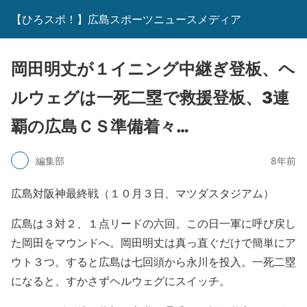
【ひろスポ！】広島スポーツニュースメディア
岡田明丈が１イニング中継ぎ登板、ヘ
ルウェグは一死二塁で救援登板、3連
覇の広島ＣＳ準備着々…
編集部
8年前
広島対阪神最終戦（１０月３日、マツダスタジアム）
広島は３対２、１点リードの六回、この日一軍に呼び戻し
た岡田をマウンドへ。岡田明丈は真っ直ぐだけで簡単にア
ウト３つ。すると広島は七回頭から永川を投入。一死二塁
になると、すかさずヘルウェグにスイッチ。