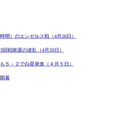
時間）のエンゼルス戦（4月26日）
回戦敗退の波乱（4月20日）
も５－２で白星発進（４月５日）
開幕