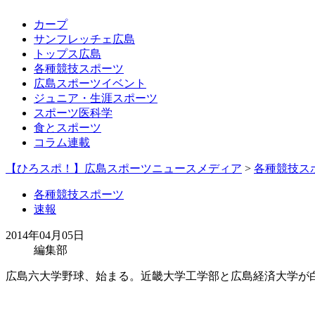
カープ
サンフレッチェ広島
トップス広島
各種競技スポーツ
広島スポーツイベント
ジュニア・生涯スポーツ
スポーツ医科学
食とスポーツ
コラム連載
【ひろスポ！】広島スポーツニュースメディア
>
各種競技ス
各種競技スポーツ
速報
2014年04月05日
編集部
広島六大学野球、始まる。近畿大学工学部と広島経済大学が