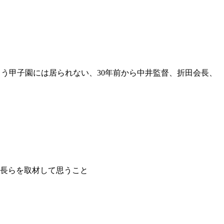
もう甲子園には居られない、30年前から中井監督、折田会長、
校長らを取材して思うこと