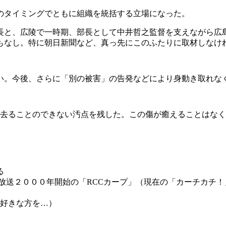
のタイミングでともに組織を統括する立場になった。
長と、広陵で一時期、部長として中井哲之監督を支えながら広
もなし。特に朝日新聞など、真っ先にこのふたりに取材しなけ
い。今後、さらに「別の被害」の告発などにより身動き取れな
い去ることのできない汚点を残した。この傷が癒えることはな
る
放送２０００年開始の「RCCカープ」（現在の「カーチカチ
お好きな方を…）