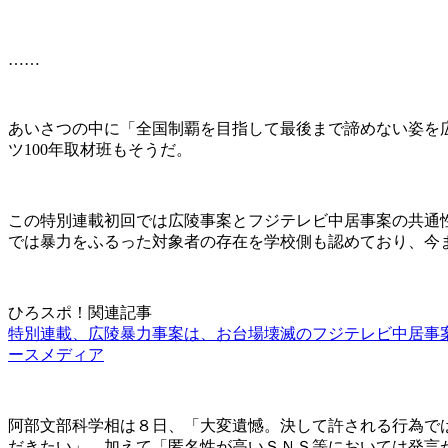
……
あいさつの中に「全国制覇を目指して最後まで諦めない姿を
ツ100年取材班もそうだ。
この特別連載初回では広陵事案とフジテレビ中居事案の共通
では暴力をふるった対象者の存在を学校側も認めており、今
ひろスポ！関連記事
特別連載、広陵暴力事案は、お台場壊滅のフジテレビ中居事案
ースメディア
阿部文部科学相は８日、「大変遺憾。決して許される行為で
だきたい」。加えて「匿名性が高いＳＮＳ等においては発言