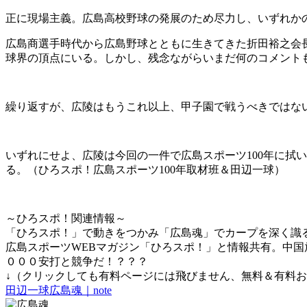
正に現場主義。広島高校野球の発展のため尽力し、いずれか
広島商選手時代から広島野球とともに生きてきた折田裕之会
球界の頂点にいる。しかし、残念ながらいまだ何のコメント
繰り返すが、広陵はもうこれ以上、甲子園で戦うべきではな
いずれにせよ、広陵は今回の一件で広島スポーツ100年に拭
る。（ひろスポ！広島スポーツ100年取材班＆田辺一球）
～ひろスポ！関連情報～
「ひろスポ！」で動きをつかみ「広島魂」でカープを深く識
広島スポーツWEBマガジン「ひろスポ！」と情報共有。中国
０００安打と競争だ！？？？
↓（クリックしても有料ページには飛びません、無料＆有料
田辺一球広島魂｜note