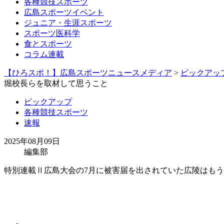
各種競技スポーツ
広島スポーツイベント
ジュニア・生涯スポーツ
スポーツ医科学
食とスポーツ
コラム連載
【ひろスポ！】広島スポーツニュースメディア
>
ピックアッ
堀校長らを取材して思うこと
ピックアップ
各種競技スポーツ
速報
2025年08月09日
編集部
特別連載Ⅱ広島大会の7月に被害届を出されていた広陵はもう