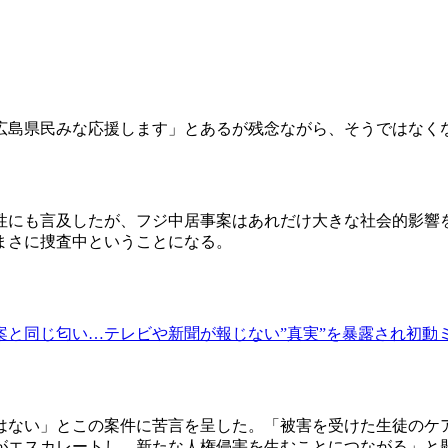
広島県民みな応援します」とあるが残念ながら、そうではなく
性にも言及したが、フジ中居事案はあれだけ大きな社会的影響
まさに捜査中ということになる。
と同じ匂い…テレビや新聞が報じない”真実”を暴露され初動ミ
はない」とこの案件に苦言を呈した。「被害を受けた生徒のケ
がエスカレートし、新たな人権侵害を生むことにつながる」と