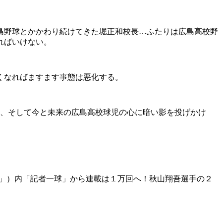
島野球とかかわり続けてきた堀正和校長…ふたりは広島高校野
ればいけない。
くなればますます事態は悪化する。
く、そして今と未来の広島高校球児の心に暗い影を投げかけ
！」）内「記者一球」から連載は１万回へ！秋山翔吾選手の２