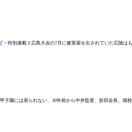
プ
> 特別連載Ⅱ広島大会の7月に被害届を出されていた広陵は
甲子園には居られない、30年前から中井監督、折田会長、堀