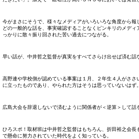
今がまさにそうで、様々なメディアがいろいろな角度から報
どの一般的な話を、事実確認することなくピンキリのメディ
っかりに散々振り回された苦い過去につながる。
早い話が、中井哲之監督が真実をすべてさらけ出せば済む話
高野連や学校側が認めている事案は１月、２年生４人がささ
に立ったものであり、やられた方はそうは思っていないはず
広島大会を辞退しないで済むように関係者が＜逆算＞して話
ひろスポ！取材班は中井哲之監督はもちろん、折田裕之会長
で懸命に努力されていた時代をよく知っている。