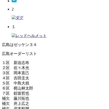
2
１
広島はゼッケン３４
広島オーダーリスト
１区 新迫志布
２区 佐々木光
３区 岡本直己
４区 吉田圭太
５区 中島大就
６区 梶山林太郎
７区 鎧坂哲也
補欠 藤川拓也
補欠 井上広之
補欠 岸本航輝