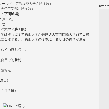
コールド、広島経済大学２勝１敗）
Tweets
畿大学工学部２勝１敗）
日・下関球場）
２勝１敗）
１敗）
平洋大学２勝１敗）
大学は勝ち点３で福山大学が最終週の吉備国際大学戦で１勝
戦に１敗すると、福山大学の３季ぶり８度目の優勝が決ま
から初の勝ち点１。
試合目で初勝利
で勝ち点
19日）
（４月７日）