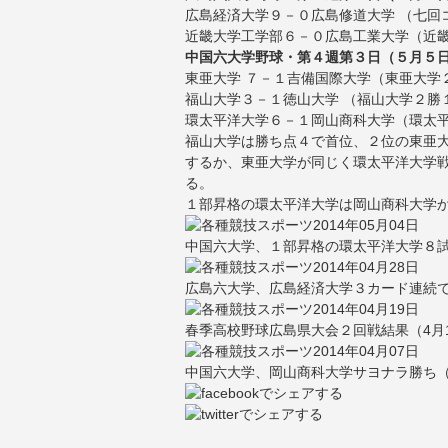
広島経済大学９－０広島修道大学 （七回
近畿大学工学部６－０広島工業大学（近
中国六大学野球・第４週第３日（５月５
東亜大学 ７－１吉備国際大学（東亜大学
福山大学３－１徳山大学 （福山大学２勝
環太平洋大学６－１岡山商科大学（環太
福山大学は勝ち点４で首位、２位の東亜
するか、東亜大学が同じく環太平洋大学
る。
１部昇格の環太平洋大学は岡山商科大学
2014年05月04日
中国六大学、１部昇格の環太平洋大学８
2014年04月28日
広島六大学、広島経済大学３カード連続
2014年04月19日
春季高校野球広島県大会２回戦結果（4月
2014年04月07日
中国六大学、岡山商科大学サヨナラ勝ち