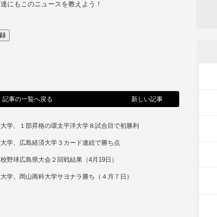
友達にもこのニュースを教えよう！
記事の一覧へ戻る
新しい記事
六大学、１部昇格の環太平洋大学８試合目で初勝利
六大学、広島経済大学３カード連続で勝ち点
校野球広島県大会２回戦結果（4月19日）
六大学、岡山商科大学サヨナラ勝ち（４月７日）