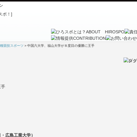
ン
種競技スポーツ
> 中国六大学、福山大学が８度目の優勝に王手
王手
日・広島工業大学）