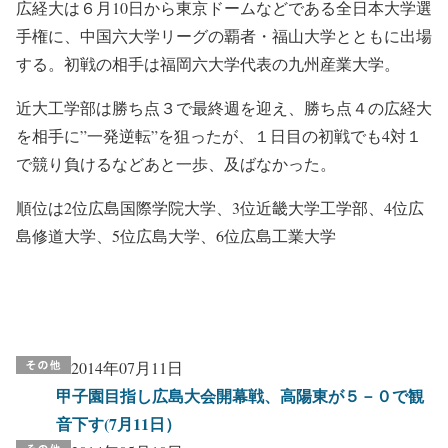
広経大は６月10日から東京ドームなどである全日本大学選
手権に、中国六大学リーグの覇者・福山大学とともに出場
する。初戦の相手は福岡六大学代表の九州産業大学。
近大工学部は勝ち点３で最終週を迎え、勝ち点４の広経大
を相手に”一発逆転”を狙ったが、１日目の初戦でも4対１
で競り負けるなどあと一歩、及ばなかった。
順位は2位広島国際学院大学、3位近畿大学工学部、4位広
島修道大学、5位広島大学、6位広島工業大学
2014年07月11日
甲子園目指し広島大会開幕戦、高陽東が５－０で観
音下す(7月11日）