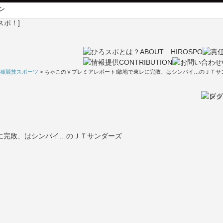
ン
種競技スポーツ
> ちゃこのＶプレミアレポート!敵地で東レに完敗、はシンパイ…のＪＴサ
に完敗、はシンパイ…のＪＴサンダーズ