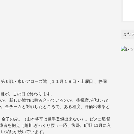
まだ
レグ 第６戦・東レアローズ戦（１１月１９日・土曜日 、静岡
巡目が、この日で終わります。
のか、新しい戦力は噛み合っているのか、指揮官が代わった
か。全チームと対戦したところで、ある程度、評価出来ると
・金子のみ。（山本将平は選手登録出来ない）。ビスコ監督
障者を抱え（越川:ぎっくり腰→一応、復帰。町野:11月に入
しい采配が続いています。