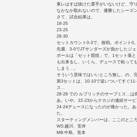
東レはすば抜けた選手がいないけど、守り
なかなか取れないので、優勝したシーズ
さて、試合結果は、
18-25
23-25
28-30
セットカウント0-3で、敗戦。ポイント0
先週、3-0でJTサンダーズが負かしたジ
ボールは「セット競技」で、1セット落
も出来るし、いくら、デュースで粘って
しまう…。
そういう意味ではいいところ無し、の、
第3セットは、10-10で追いついてすぐ11
ス…
28-28 での ルブリッチのサーブミス…
あ。いや。22-23からナカジの連続サー
24-24デュースになったのが痛かった。
た。
スターティングメンバーは、ここのとこ
WS:越川、安井
MB:中島、筧本