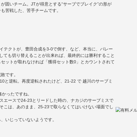
が固いチーム。JTが得意とする“サーブでブレイク”の形が
ンも苦戦した、苦手チームです。
。
ェイテクトが、豊田合成を3-0で倒す、など、本当に、バレー
としても切り替えることが出来れば、最終的には勝利すること
もセットが取れなければ「獲得セット数0」とカウントされて
完敗です。
-10と逆転。再度逆転されたけど、21-22 で 越川のサーブミ
は痛かったですね。
ビスエースで24-23とリードした時の、ナカジのサーブミスで
あそこは、あのまま、25-23で取らなくてはいけない場面でし
ろ、いじっていないようです。