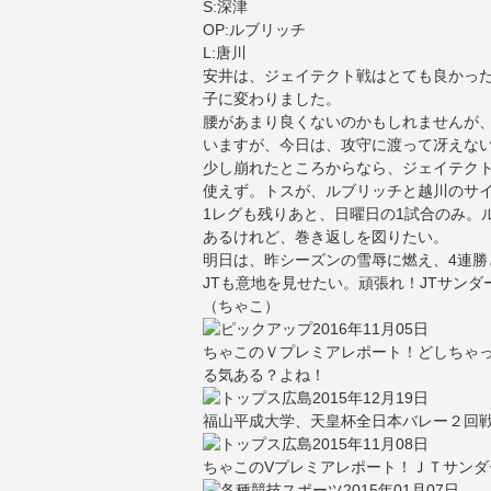
S:深津
OP:ルブリッチ
L:唐川
安井は、ジェイテクト戦はとても良かった
子に変わりました。
腰があまり良くないのかもしれませんが
いますが、今日は、攻守に渡って冴えな
少し崩れたところからなら、ジェイテク
使えず。トスが、ルブリッチと越川のサ
1レグも残りあと、日曜日の1試合のみ。
あるけれど、巻き返しを図りたい。
明日は、昨シーズンの雪辱に燃え、4連勝
JTも意地を見せたい。頑張れ！JTサンダ
（ちゃこ）
2016年11月05日
ちゃこのＶプレミアレポート！どしちゃっ
る気ある？よね！
2015年12月19日
福山平成大学、天皇杯全日本バレー２回
2015年11月08日
ちゃこのVプレミアレポート！ＪＴサンダー
2015年01月07日