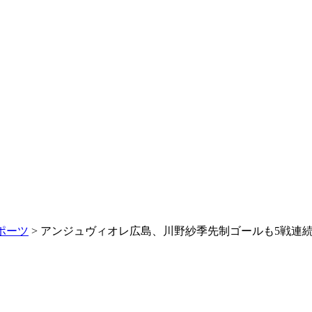
ポーツ
> アンジュヴィオレ広島、川野紗季先制ゴールも5戦連続