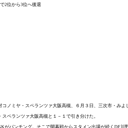
で2位から3位へ後退
対コノミヤ・スペランツァ大阪高槻、６月３日、三次市・みよ
・スペランツァ大阪高槻と１－１で引き分けた。
Kがパンチング。そこで開幕戦からスタメン出場が続くDF川