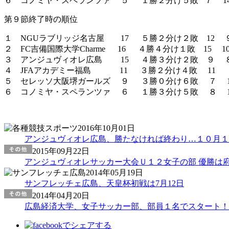
６ コノミヤ・スペランツァ ５ １勝２分け５敗 ７ 1
第９節終了時の順位
１ NGUラブリッジ名古屋 17 ５勝２分け２敗 12 
２ FC吉備国際大学Charme 16 ４勝４分け１敗 15 1
３ アンジュヴィオレ広島 15 ４勝３分け２敗 ９ 
４ JFAアカデミー福島 11 ３勝２分け４敗 11 
５ セレッソ大阪堺ガールズ ９ ３勝０分け６敗 ７ 1
６ コノミヤ・スペランツァ ６ １勝３分け５敗 ８ 1
2016年10月01日
アンジュヴィオレ広島、勝たなければ終わり…１０月１日、
2015年09月22日
アンジュヴィオレサッカー大会Ｕ１２女子の部 優勝は
2014年05月19日
サンフレッチェ広島、天皇杯初戦は7月12日
2014年04月20日
広島経済大学、女子サッカー部、部員１名でスタート！