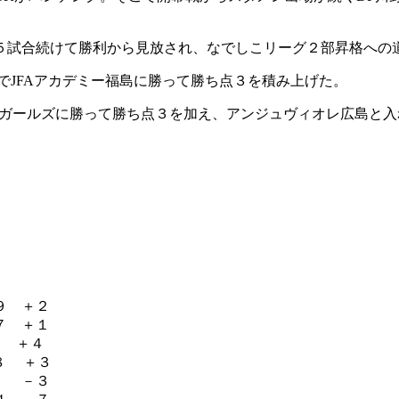
。
５試合続けて勝利から見放され、なでしこリーグ２部昇格への
でJFAアカデミー福島に勝って勝ち点３を積み上げた。
大阪堺ガールズに勝って勝ち点３を加え、アンジュヴィオレ広島と
９ ＋２
７ ＋１
９ ＋４
８ ＋３
９ －３