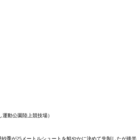
し運動公園陸上競技場）
野紗季が25メートルシュートを鮮やかに決めて先制したが後半