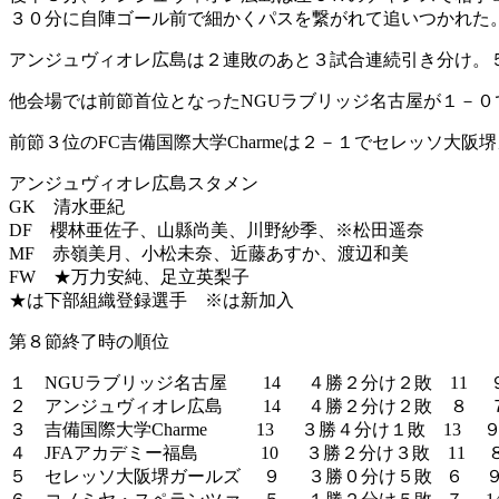
３０分に自陣ゴール前で細かくパスを繋がれて追いつかれた
アンジュヴィオレ広島は２連敗のあと３試合連続引き分け。
他会場では前節首位となったNGUラブリッジ名古屋が１－０
前節３位のFC吉備国際大学Charmeは２－１でセレッソ
アンジュヴィオレ広島スタメン
GK 清水亜紀
DF 櫻林亜佐子、山縣尚美、川野紗季、※松田遥奈
MF 赤嶺美月、小松未奈、近藤あすか、渡辺和美
FW ★万力安純、足立英梨子
★は下部組織登録選手 ※は新加入
第８節終了時の順位
１ NGUラブリッジ名古屋 14 ４勝２分け２敗 11 
２ アンジュヴィオレ広島 14 ４勝２分け２敗 ８ 
３ 吉備国際大学Charme 13 ３勝４分け１敗 13 
４ JFAアカデミー福島 10 ３勝２分け３敗 11 
５ セレッソ大阪堺ガールズ ９ ３勝０分け５敗 ６ 