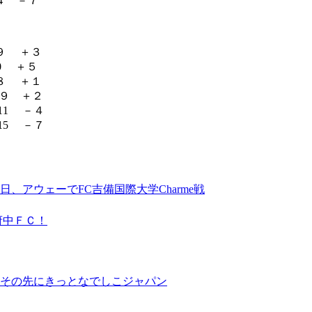
4 －７
９ ＋３
0 ＋５
８ ＋１
９ ＋２
1 －４
5 －７
アウェーでFC吉備国際大学Charme戦
府中ＦＣ！
その先にきっとなでしこジャパン