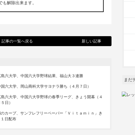
でも解除出来ます。
記事の一覧へ戻る
新しい記事
広島六大学、中国六大学野球結果、福山大３連勝
まだ
中国六大学、岡山商科大学サヨナラ勝ち（４月７日）
広島六大学、中国六大学野球の春季リーグ、きょう開幕（４
月５日）
例のカープ、サンフレフリーペーパー「Ｖｉｔａｍｉｎ」き
月１日配布