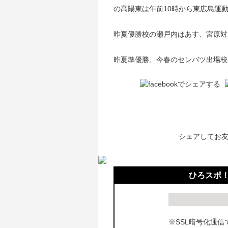
の高陽東は午前10時から東広島運
昨夏優勝校の瀬戸内はあす、宮原対
昨夏準優勝、今春のセンバツ出場校
シェアしてお
ひろスポ
※SSL暗号化通信