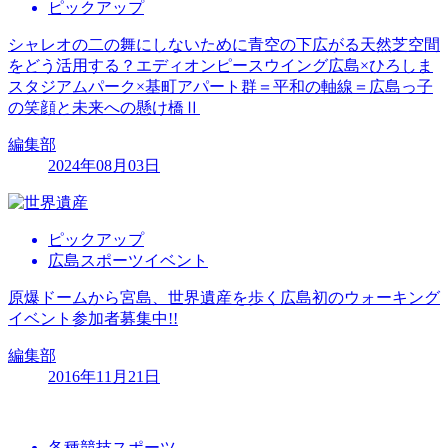
ピックアップ
シャレオの二の舞にしないために青空の下広がる天然芝空間
をどう活用する？エディオンピースウイング広島×ひろしま
スタジアムパーク×基町アパート群＝平和の軸線＝広島っ子
の笑顔と未来への懸け橋Ⅱ
編集部
2024年08月03日
ピックアップ
広島スポーツイベント
原爆ドームから宮島、世界遺産を歩く広島初のウォーキング
イベント参加者募集中!!
編集部
2016年11月21日
各種競技スポーツ