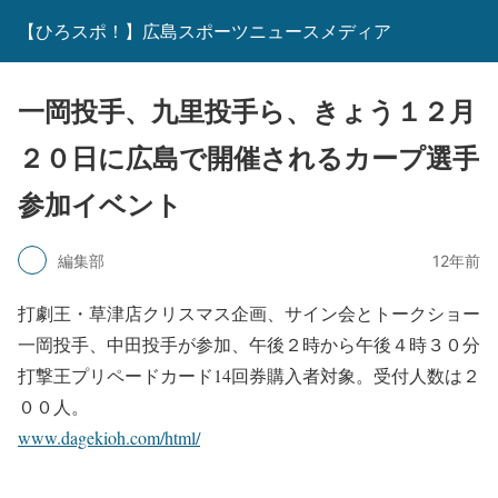
【ひろスポ！】広島スポーツニュースメディア
一岡投手、九里投手ら、きょう１２月
２０日に広島で開催されるカープ選手
参加イベント
編集部
12年前
打劇王・草津店クリスマス企画、サイン会とトークショー
一岡投手、中田投手が参加、午後２時から午後４時３０分
打撃王プリペードカード14回券購入者対象。受付人数は２
００人。
www.dagekioh.com/html/