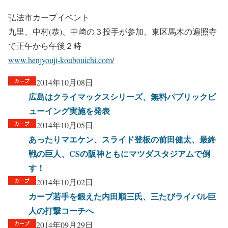
弘法市カープイベント
九里、中村(恭)、中﨑の３投手が参加、東区馬木の遍照寺
で正午から午後２時
www.henjyouji-koubouichi.com/
2014年10月08日
広島はクライマックスシリーズ、無料パブリックビ
ューイング実施を発表
2014年10月05日
あったりマエケン、スライド登板の前田健太、最終
戦の巨人、CSの阪神ともにマツダスタジアムで倒
す！
2014年10月02日
カープ若手を鍛えた内田順三氏、三たびライバル巨
人の打撃コーチへ
2014年09月29日