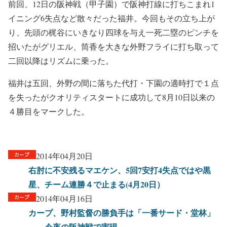
前回、12日の阪神戦（甲子園）で阪神打線に打ちこまれ1
イニング6失点など散々だった福井。今回もその立ち上が
り、先頭の梶谷にいきなり四球を与え一死二塁のピンチを
招いたがグリエル、筒香を大きな外野フライに打ち取って
二回以降はリズムに乗った。
福井は五回、外野の間に落ちた代打・下園の適時打で１点
を失ったがクオリティスタートに成功して8月10日以来の
４勝目をマークした。
2014年04月20日
右肘に不安残るマエケン、5回7安打4失点ではや黒
星、チーム連勝４で止まる(4月20日）
2014年04月16日
カープ、野村監督の勝負手は「一番サード・堂林」
…、今夜の阪神戦で実現