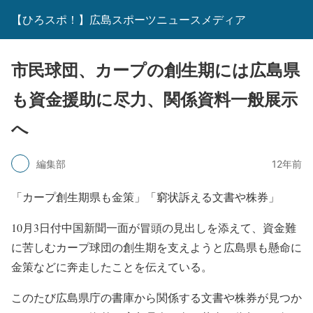
【ひろスポ！】広島スポーツニュースメディア
市民球団、カープの創生期には広島県
も資金援助に尽力、関係資料一般展示
へ
編集部
12年前
「カープ創生期県も金策」「窮状訴える文書や株券」
10月3日付中国新聞一面が冒頭の見出しを添えて、資金難
に苦しむカープ球団の創生期を支えようと広島県も懸命に
金策などに奔走したことを伝えている。
このたび広島県庁の書庫から関係する文書や株券が見つか