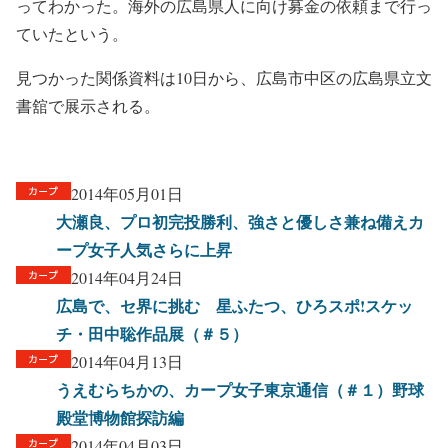
ってわかった。海外の広島県人に向け募金の依頼まで行っ
ていたという。
見つかった関係資料は10日から、広島市中区の広島県立文
書舘で展示される。
2014年05月01日
大瀬良、プロ初完投勝利、強さと優しさ兼ね備えカ
ープ女子人気さらに上昇
2014年04月24日
広島で、セ界に挑む 星ふたつ、ひろスポ!スケッ
チ・田中聡作品展（＃５）
2014年04月13日
うえむらちかの、カープ女子東京通信（＃１）野球
殿堂博物館探訪編
2014年04月03日