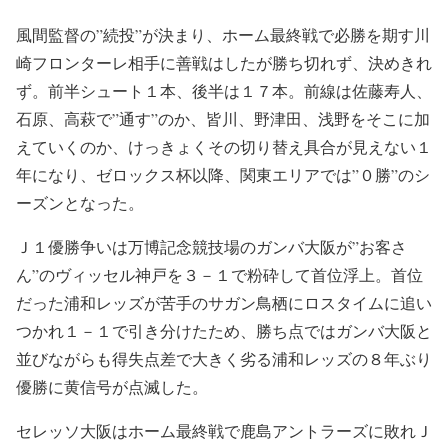
風間監督の”続投”が決まり、ホーム最終戦で必勝を期す川
崎フロンターレ相手に善戦はしたが勝ち切れず、決めきれ
ず。前半シュート１本、後半は１７本。前線は佐藤寿人、
石原、高萩で”通す”のか、皆川、野津田、浅野をそこに加
えていくのか、けっきょくその切り替え具合が見えない１
年になり、ゼロックス杯以降、関東エリアでは”０勝”のシ
ーズンとなった。
Ｊ１優勝争いは万博記念競技場のガンバ大阪が”お客さ
ん”のヴィッセル神戸を３－１で粉砕して首位浮上。首位
だった浦和レッズが苦手のサガン鳥栖にロスタイムに追い
つかれ１－１で引き分けたため、勝ち点ではガンバ大阪と
並びながらも得失点差で大きく劣る浦和レッズの８年ぶり
優勝に黄信号が点滅した。
セレッソ大阪はホーム最終戦で鹿島アントラーズに敗れＪ