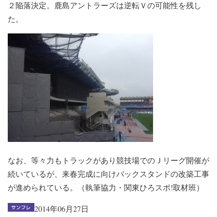
２陥落決定。鹿島アントラーズは逆転Ｖの可能性を残し
た。
なお、等々力もトラックがあり競技場でのＪリーグ開催が
続いているが、来春完成に向けバックスタンドの改築工事
が進められている。
（執筆協力・関東ひろスポ!取材班）
2014年06月27日