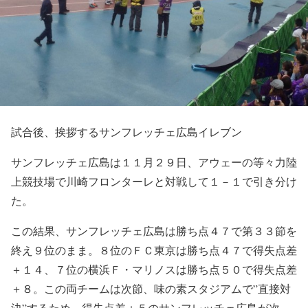
試合後、挨拶するサンフレッチェ広島イレブン
サンフレッチェ広島は１１月２９日、アウェーの等々力陸
上競技場で川崎フロンターレと対戦して１－１で引き分け
た。
この結果、サンフレッチェ広島は勝ち点４７で第３３節を
終え９位のまま。８位のＦＣ東京は勝ち点４７で得失点差
＋１４、７位の横浜Ｆ・マリノスは勝ち点５０で得失点差
＋８。この両チームは次節、味の素スタジアムで”直接対
決”するため、得失点差＋５のサンフレッチェ広島が次