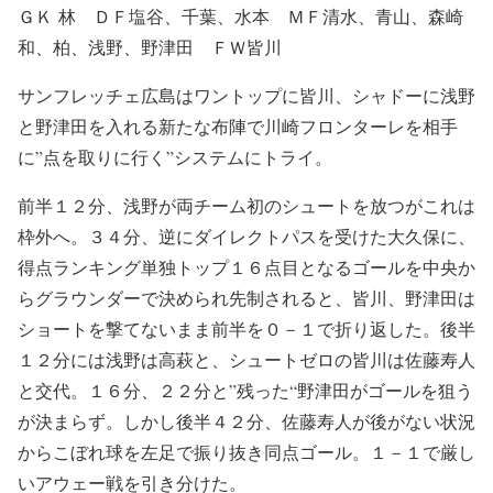
ＧＫ 林 ＤＦ塩谷、千葉、水本 ＭＦ清水、青山、森崎
和、柏、浅野、野津田 ＦＷ皆川
サンフレッチェ広島はワントップに皆川、シャドーに浅野
と野津田を入れる新たな布陣で川崎フロンターレを相手
に”点を取りに行く”システムにトライ。
前半１２分、浅野が両チーム初のシュートを放つがこれは
枠外へ。３４分、逆にダイレクトパスを受けた大久保に、
得点ランキング単独トップ１６点目となるゴールを中央か
らグラウンダーで決められ先制されると、皆川、野津田は
ショートを撃てないまま前半を０－１で折り返した。後半
１２分には浅野は高萩と、シュートゼロの皆川は佐藤寿人
と交代。１６分、２２分と”残った“野津田がゴールを狙う
が決まらず。しかし後半４２分、佐藤寿人が後がない状況
からこぼれ球を左足で振り抜き同点ゴール。１－１で厳し
いアウェー戦を引き分けた。