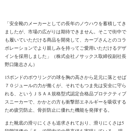
「安全靴のメーカーとしての長年のノウハウを蓄積してき
ましたが、市場の広がりは期待できません。そこで街中で
も履いていただける商品を開発して、カープさんとのコラ
ボレーションでより親しみを持ってご愛用いただけるデザ
インを採用しました」（株式会社ノサックス取締役副社長
野口隆志さん）
15ポンドのボウリングの球を胸の高さから足元に落とせば
７０ジュールの力が働くが、それでもつま先は安全に守ら
れる、というＪＳＡＡ規格型式認定合格品プロテクティブ
スニーカーで、かかとの方も衝撃部エネルギーを吸収する
ため疲労防止、骨折防止に優れた機能を発揮する。
また靴底の滑りにくさも追求されており、滑りにくさは5
段階評価の「５」で国内での最高値を実現している。 現