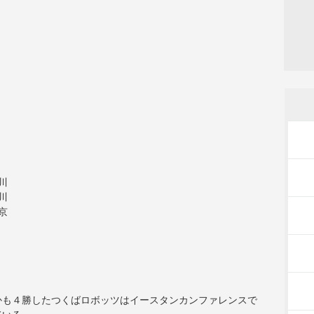
川
川
京
かも４勝したつくばロボッツはイースタンカンファレンスで