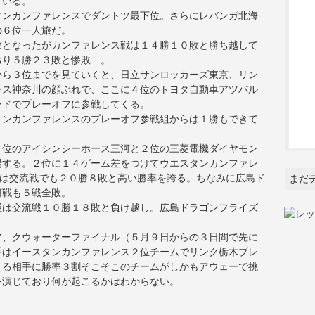
ている。
タンカンファレンスでダントツ最下位。さらにレバンガ北海
の６位一人旅だ。
敗となったがカンファレンス戦は１４勝１０敗と勝ち越して
おり５勝２３敗と惨敗…。
から３位までを見ていくと、日立サンロッカーズ東京、リン
ース神奈川の顔ぶれで、ここに４位のトヨタ自動車アツバル
ードでプレーオフに参戦してくる。
タンカンファレンスのプレーオフ参戦組からは１勝もできて
１位のアイシンシーホース三河と２位の三菱電機ダイヤモン
場する。２位に１４ゲーム差をつけてウエスタンカンファレ
河は交流戦でも２０勝８敗と高い勝率を誇る。ちなみに広島ド
まだ
河戦も５戦全敗。
屋は交流戦１０勝１８敗と負け越し。広島ドラゴンフライズ
フ、クウォーターファイナル（５月９日からの３日間で先に
手はイースタンカンファレンス２位チームでリンク栃木ブレ
える相手に勝率３割そこそこのチームがしかもアウェーで挑
を演じており何が起こるかはわからない。