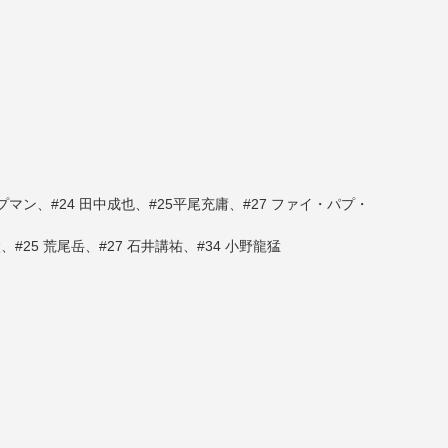
プマン、#24 田中成也、#25平尾充庸、#27 ファイ・パプ・
#25 荒尾岳、#27 石井講祐、#34 小野龍猛