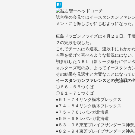
試合後の会見ではイースタンカンファレ
メントにも悔しさがにじむようになった
広島ドラゴンフライズは４月２６日、千
２の完敗を喫した。
これでチームは８連敗。連敗中にもかか
ろ手を挙げて喜べるような状況にはない
初参戦したＮＢＬ（新リーグ移行に伴い
ォルターズ戦のみ。よってイースタンカ
その結果を見返すと大変なことになって
イースタンカンファレンスとの交流戦の
〇６６－６５つくば
〇８１－７１つくば
●６１－７４リンク栃木ブレックス
●７４－８４リンク栃木ブレックス
●７５－７６レバンガ北海道
●５９－６８レバンガ北海道
●８３－９６東芝ブレイブサンダース神奈
●８２－９４東芝ブレイブサンダース神奈