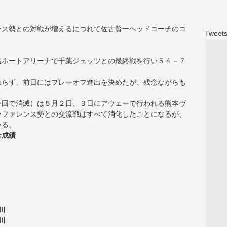
ンス勢との対戦が増えるにつれて佐古賢一ヘッドコーチのコ
Tweets
。
葉ポートアリーナで千葉ジェッツとの最終戦を行い５４－７
わらず、前日にはプレーオフ進出を決めたが、残念ながらも
。
今回で消滅）は５月２日、３日にアウェーで行われる熊本ヴ
ンファレンス勢との交流戦はすべて消化したことになるが、
いる。
全成績
川
川