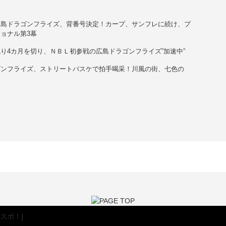
ト
広島ドラゴンフライズ、背番号決定！カープ、サンフレに続け、プ
ョナル第3幕
り4カ月を切り、ＮＢＬ初参戦の広島ドラゴンフライズ”加速中”
ゴンフライズ、ストリートバスケで拍手喝采！川風の街、七色の