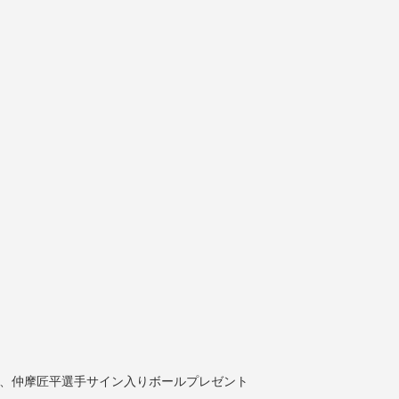
ド
”、仲摩匠平選手サイン入りボールプレゼント