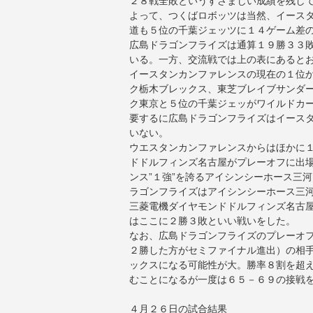
２８戦全敗というすさまじい成績を残し
よって、つくばロボッツは当然、イース
道も５位の千葉ジェッツに１４ゲーム差
広島ドラゴンフライズは通算１９勝３３
いる。一方、交流戦では上の表にあると
イースタンカンファレンスの現在の１位
ク栃木ブレックス、東芝ブレイブサンダ
ク東京と５位の千葉ジェッがワイルドカ
要するに広島ドラゴンフライズはイース
いない。
ウエスタンカンファレンスからはほかに
ドドルフィンズ名古屋がプレーオフに出
ンス”１強”を誇るアイシンシーホース三
ラゴンフライズはアイシンシーホース三
三菱電機ダイヤモンドドルフィンズ名古
はここに２勝３敗といい戦いをした。
なお、広島ドラゴンフライズのプレーオ
２勝した方がセミファイナル進出）の相
ックスになる可能性が大。勝率８割を超
むことになるが一度は６５－６９の接戦
４月２６日の試合結果