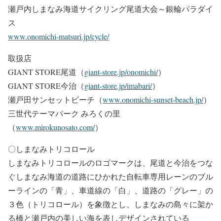
瀬戸内しまなみ海道サイクリング尾道大会～銀輪パラダイ
ス
www.onomichi-matsuri.jp/cycle/
取扱店
GIANT STORE尾道（
giant-store.jp/onomichi/
）
GIANT STORE今治（
giant-store.jp/imabari/
）
瀬戸田サンセットビーチ（
www.onomichi-sunset-beach.jp/
）
三世代テーマパーク みろくの里
（
www.mirokunosato.com/
）
〇しまなみトリコロール
しまなみトリコロールのロゴマークは、尾道と今治をつな
ぐしまなみ海道の道路にひかれた自転車専用レーンのブル
ーラインの「青」、車道線の「白」、道路の「グレー」の
３色（トリコロール）を象徴とし、しまなみの島々に架か
る橋と瀬戸内の美しい海を表しデザインされている