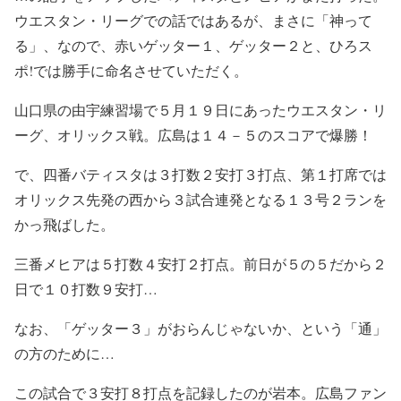
ウエスタン・リーグでの話ではあるが、まさに「神って
る」、なので、赤いゲッター１、ゲッター２と、ひろス
ポ!では勝手に命名させていただく。
山口県の由宇練習場で５月１９日にあったウエスタン・リ
ーグ、オリックス戦。広島は１４－５のスコアで爆勝！
で、四番バティスタは３打数２安打３打点、第１打席では
オリックス先発の西から３試合連発となる１３号２ランを
かっ飛ばした。
三番メヒアは５打数４安打２打点。前日が５の５だから２
日で１０打数９安打…
なお、「ゲッター３」がおらんじゃないか、という「通」
の方のために…
この試合で３安打８打点を記録したのが岩本。広島ファン