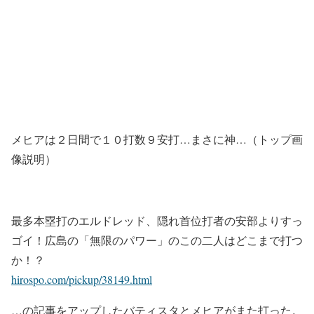
メヒアは２日間で１０打数９安打…まさに神…（トップ画
像説明）
最多本塁打のエルドレッド、隠れ首位打者の安部よりすっ
ゴイ！広島の「無限のパワー」のこの二人はどこまで打つ
か！？
hirospo.com/pickup/38149.html
…の記事をアップしたバティスタとメヒアがまた打った。