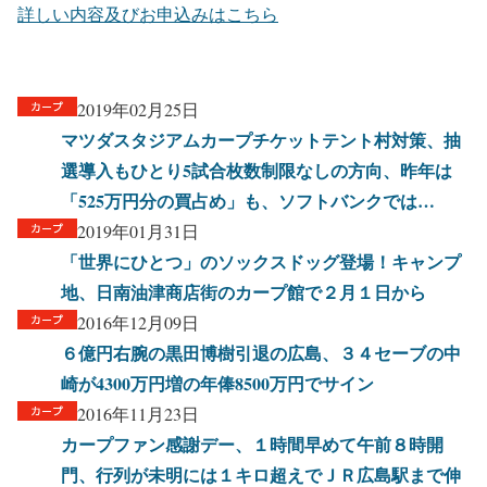
詳しい内容及びお申込みはこちら
2019年02月25日
マツダスタジアムカープチケットテント村対策、抽
選導入もひとり5試合枚数制限なしの方向、昨年は
「525万円分の買占め」も、ソフトバンクでは…
2019年01月31日
「世界にひとつ」のソックスドッグ登場！キャンプ
地、日南油津商店街のカープ館で２月１日から
2016年12月09日
６億円右腕の黒田博樹引退の広島、３４セーブの中
崎が4300万円増の年俸8500万円でサイン
2016年11月23日
カープファン感謝デー、１時間早めて午前８時開
門、行列が未明には１キロ超えでＪＲ広島駅まで伸