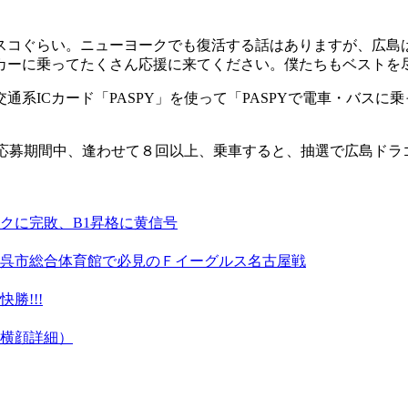
スコぐらい。ニューヨークでも復活する話はありますが、広島
カーに乗ってたくさん応援に来てください。僕たちもベストを
系ICカード「PASPY」を使って「PASPYで電車・バス
各応募期間中、逢わせて８回以上、乗車すると、抽選で広島ド
クに完敗、B1昇格に黄信号
呉市総合体育館で必見のＦイーグルス名古屋戦
勝!!!
横顔詳細）