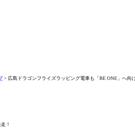
プ
> 広島ドラゴンフライズラッピング電車も「BE ONE」へ向
快走！