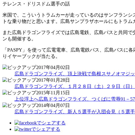
テレンス・ドリスドム選手の話
米国で、こういうトラムカーが走っているのはサンフランシ
トな乗り物だと思います。広島サンプラザホールにもトラム
また広島ドラゴンフライズでは広島電鉄、広島バスと共同で交通
ンも開催する。
「PASPY」を使って広電電車、広島電鉄バス、広島バスに
りイヤーブックが当たる。
2017年04月02日
広島ドラゴンフライズ、頂上決戦で島根スサノオマジッ
2017年01月28日
広島ドラゴンフライズ、１月２８日（土）２９日（日）
2015年11月15日
上位浮上へ広島ドラゴンフライズ、つくばに雪辱91－57快
2014年04月07日
広島ドラゴンフライズ、新人５選手が入団会見（５選手