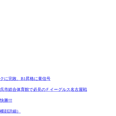
クに完敗、B1昇格に黄信号
呉市総合体育館で必見のＦイーグルス名古屋戦
勝!!!
横顔詳細）