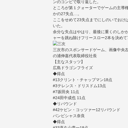
ンのコンビで取り返した。
ところが第１クォーターでゲームの主導
かの27失点…。
ここをせめて23失点までにしのいでおけ
いた。
余分な失点はやはり、最後に重くのしかか
ャーを跳ね除けフリースロー2本を決めて7
三次市のスポンサードゲーム、画像中央
の浦伸嘉代表取締役社長
【主なスタッツ】
広島ドラゴンフライズ
◆得点
#13クリント・チャップマン18点
#3テレンス・ドリスドム13点
#7坂田央 11点
#24田中成也 11点
◆リバウンド
#42ケビン・コッツァー12リバウンド
バンビシャス奈良
◆得点
#33喜久山貴一18点