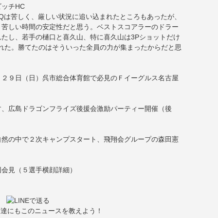
ッチHC
Qは苦しく、厳しい状況に追い込まれたところもあったが、
、苦しい時間の安定性だと思う。ベストスコアラーのドラー
たし、若手の樋口と喜久山、特に喜久山は3Pショットだけ
れた。勝てたのはそういった全員の力が集まったからだと思
）２９日（日）呉市総合体育館で必見のＦイーグルス名古屋
す、広島ドラゴンフライズ後援会激励パーティー開催（後
自然の中で２次キャンプスタート、飛翔会グループの森田憲
団会見（５選手横顔詳細）
友達にもこのニュースを教えよう！