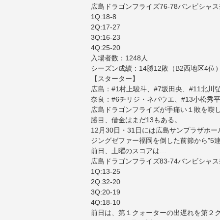
広島ドラゴンフライズ76-78バンビシャ
1Q:18-8
2Q:17-27
3Q:16-23
4Q:25-20
入場者数：1248人
シーズン成績：14勝12敗（B2西地区4位
【スターター】
広島：#1村上駿斗、#7坂田央、#11北川
奈良：#6チリジ・ネパウエ、#13小松秀平
広島ドラゴンフライズが手痛い１敗を喫
勝目、借金はまだ13もある。
12月30日・31日には広島サンプラザ
ジングゼファー福岡を倒した前節から”5
前日、土曜のスコアは…
広島ドラゴンフライズ83-74バンビシャ
1Q:13-25
2Q:32-20
3Q:20-19
4Q:18-10
前日は、第１クォーターの出遅れを第２