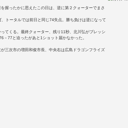
権を握ったかに思えたこの日は、逆に第２クォーターでまさ
ば、トータルでは前日と同じ74失点。勝ち負けは逆になって
ってくる。最終クォーター、残り11秒、北川弘がプレッシ
6－77と迫ったがあと1ショット届かなかった。
左が三次市の増田和俊市長、中央右は広島ドラゴンフライズ