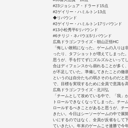
#23ジョシュア・ドラード15点
#2ゲイリー・ハミルトン13点
◆リバウンド
#2ゲイリー・ハミルトン17リバウンド
#13小松秀平6リバウンド
#6チリジ・ネパウエ5リバウンド
広島ドラゴンフライズ・朝山正悟HC
「悔しい敗戦になった。ゲームの入りは
ったり、タフショットが増えてしまった
思うが、手を打てずにズルズルといって
合はディフェンスから崩れることが多く
が不足していた。準備してきたことの徹
というのは自分たちの弱さそのものだと思
で、目標を実現するために全員で意識を
広島ドラゴンフライズ・北川弘
「チームとして攻めている中で、「我」
トロールできなくなってしまった。チー
ロールするべきことがあると思うが、チ
きたい。今日はシーソーゲームの中で展
いにするのではなく、全員が反省をして
ていきたい。年末のゲームこそ連勝で今