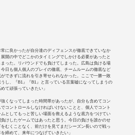
非常に良かったが自分達のディフェンスが徹底できていなか
。展開の中でどこかのタイミングでしかける必要があったと
しまった。リバウンドでも負けてしまった。広島は負ける場
、今日も個人個人のプレイの徹底、チームルームの徹底など
底ができずに流れを引き寄せられなかった。ここで一勝一敗
うし、『B1』『B1』と言っている言葉嘘になってしまうの
高めて頑張っていきたい」
が強くなってしまった時間帯があったが、自分も含めてコン
ムでコントロールしなければいけないことと、個人でコント
ームとしてもっと苦しい場面を救えるような底力をつけてい
開負けしたゲームではあったと思う。今日の負けを誰かのせ
下をむくことなく、前だけを見てまだシーズン長いので戦っ
年を締めて、来年につなげていきたい」