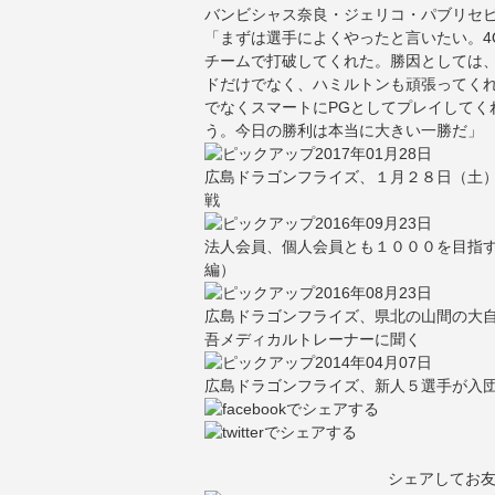
バンビシャス奈良・ジェリコ・パブリセビ
「まずは選手によくやったと言いたい。4
チームで打破してくれた。勝因としては
ドだけでなく、ハミルトンも頑張ってくれ
でなくスマートにPGとしてプレイしてく
う。今日の勝利は本当に大きい一勝だ」
2017年01月28日
広島ドラゴンフライズ、１月２８日（土
戦
2016年09月23日
法人会員、個人会員とも１０００を目指
編）
2016年08月23日
広島ドラゴンフライズ、県北の山間の大
吾メディカルトレーナーに聞く
2014年04月07日
広島ドラゴンフライズ、新人５選手が入
シェアしてお