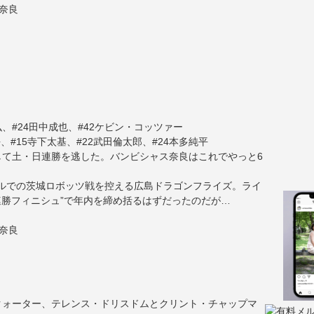
ス奈良
）
弘、#24田中成也、#42ケビン・コッツァー
、#15寺下太基、#22武田倫太郎、#24本多純平
して土・日連勝を逃した。バンビシャス奈良はこれでやっと6
ホールでの茨城ロボッツ戦を控える広島ドラゴンフライズ。ライ
連勝フィニシュ”で年内を締め括るはずだったのだが…
ス奈良
クォーター、テレンス・ドリスドムとクリント・チャップマ