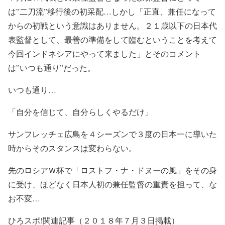
は”二刀流”移行後の初采配…しかし「正直、兼任になって
からの初戦という意識はありません。２１歳以下の日本代
表監督として、最善の準備をして臨むということを考えて
今回インドネシアにやって来ました」とそのコメント
は”いつも通り”だった。
いつも通り…
「自分を信じて、自分らしくやるだけ」
サンフレッチェ広島を４シーズンで３度の日本一に導いた
時からそのスタンスは変わらない。
先のロシアＷ杯で「ロストフ・ナ・ドヌーの風」をその身
に受け、ほどなく日本人初の兼任監督の重責を担って、な
お不変…
ひろスポ!関連記事（２０１８年７月３日掲載）