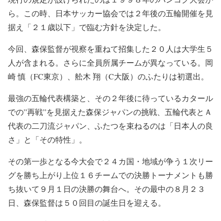
ら。この時、日本サッカー協会では２年後の五輪開催を見
据え「２１歳以下」で臨む方針を決定した。
今回、森保監督が視察を重ねて招集した２０人は大学生５
人が含まれる。さらに全員所属チームが異なっている。岡
崎 慎（FC東京）、舩木 翔（C大阪）のふたりは初選出。
最強の五輪代表構築と、その２年後に待っているカタール
での”再戦”を見据えた森保ジャパンの挑戦、五輪代表とＡ
代表の二刀流ジャパン、ふたつを束ねるのは「日本人の良
さ」と「その特性」。
その第一歩となる今大会で２４カ国・地域が争う１次リー
グを勝ち上がり上位１６チームでの決勝トーナメントも勝
ち抜いて９月１日の決勝の舞台へ。その最中の８月２３
日、森保監督は５０回目の誕生日を迎える。