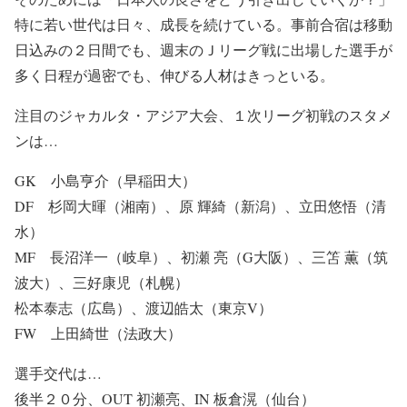
特に若い世代は日々、成長を続けている。事前合宿は移動
日込みの２日間でも、週末のＪリーグ戦に出場した選手が
多く日程が過密でも、伸びる人材はきっといる。
注目のジャカルタ・アジア大会、１次リーグ初戦のスタメ
ンは…
GK 小島亨介（早稲田大）
DF 杉岡大暉（湘南）、原 輝綺（新潟）、立田悠悟（清
水）
MF 長沼洋一（岐阜）、初瀬 亮（G大阪）、三笘 薫（筑
波大）、三好康児（札幌）
松本泰志（広島）、渡辺皓太（東京V）
FW 上田綺世（法政大）
選手交代は…
後半２０分、OUT 初瀬亮、IN 板倉滉（仙台）