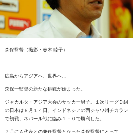
森保監督（撮影・春木 睦子）
広島からアジアへ、世界へ…
森保一監督の新たな挑戦が始まった。
ジャカルタ・アジア大会のサッカー男子。１次リーグＤ組
の日本は８月１４日、インドネシアの西ジャワ州チカラン
で初戦、ネパール戦に臨み１－０で勝利した。
７月にＡ代表との兼任監督となった森保監督にとって