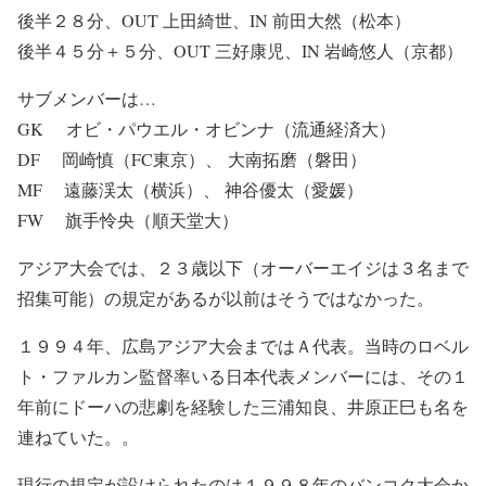
後半２８分、OUT 上田綺世、IN 前田大然（松本）
後半４５分＋５分、OUT 三好康児、IN 岩崎悠人（京都）
サブメンバーは…
GK オビ・パウエル・オビンナ（流通経済大）
DF 岡崎慎（FC東京）、 大南拓磨（磐田）
MF 遠藤渓太（横浜）、 神谷優太（愛媛）
FW 旗手怜央（順天堂大）
アジア大会では、２３歳以下（オーバーエイジは３名まで
招集可能）の規定があるが以前はそうではなかった。
１９９４年、広島アジア大会まではＡ代表。当時のロベル
ト・ファルカン監督率いる日本代表メンバーには、その１
年前にドーハの悲劇を経験した三浦知良、井原正巳も名を
連ねていた。。
現行の規定が設けられたのは１９９８年のバンコク大会か