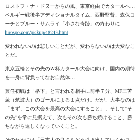
ロストフ・ナ・ドヌーからの風、東京経由でカタールへ…
ベルギー戦後半アディショナルタイム、西野監督、森保コ
ーチとブルー・サムライ「小さな奇跡」の終わりに
hirospo.com/pickup/48243.html
変われないのは悲しいことだが、変わらないのは大変なこ
とだ。
東京五輪とその先のＷ杯カタール大会に向け、国内の期待
を一身に背負ってなお自然体…
兼任初戦は「格下」と言われる相手に前半７分、MF三苫
薫（筑波大）のゴールによる１点だけ。だが、大事なのは
「まず、この大会を最高の大会にすること」、そして”そ
の先”を常に見据えて、次もその次も勝ち続けること、勝
ちながら逞しくなっていくこと。
そのためには「日本人の良さをどう引き出していくか？」