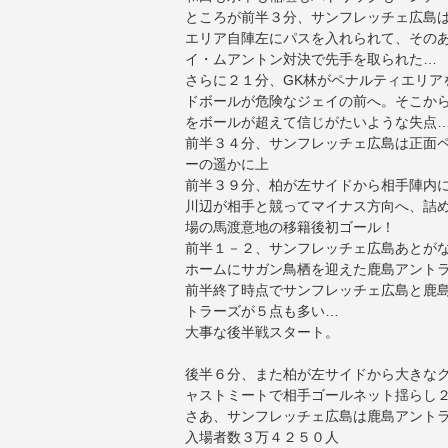
ところが前半３分、サンフレッチェ広島
エリア自陣左にパスを入れられて、その
イ・ムアントン対決で先手を取られた…
さらに２１分、GK林がペナルティエリア
ドボールが危険なジェイの前へ。そこか
をボールが超えて信じがたいような失点
前半３４分、サンフレッチェ広島は正面ペ
ーの遥かに上
前半３９分、柏が左サイドから相手陣内
川辺が相手と競ってマイナス方向へ、詰
場の馬渡意地の移籍後初ゴール！
前半１－２、サンフレッチェ広島あとが
ホームにサガン鳥栖を迎えた鹿島アント
前半終了時点でサンフレッチェ広島と鹿
トラーズが５点も多い…
大事な後半戦スタート。
後半６分、また柏が左サイドから大きな
ャストミートで相手ゴールネット揺らし
さあ、サンフレッチェ広島は鹿島アント
入場者数３万４２５０人