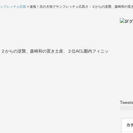
ンフレッチェ広島
> 速報！北の大地でサンフレッチェ広島０－２からの逆襲、森崎和の置
２からの逆襲、森崎和の置き土産、２位ACL圏内フィニッ
Tweets