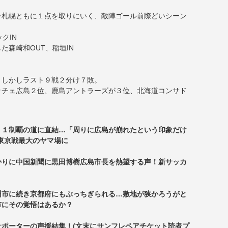
レ札幌ともに１点を取りにいく、敵陣ゴール前際どいシーン
クIN
森崎和OUT、稲垣IN
、しかしラスト９戦２分け７敗。
ッチェ広島２位、鹿島アントラーズが３位、北海道コンサド
Ｊ１制覇の道に直結…「周りに広島が崩れたという印象だけ
東京戦最大のヤマ場に
かりに中国新聞に黒田博樹広島市長を熱望する声！新サッカ
州市に続き京都府にもぶっちぎられる…敷地が狭かろうがと
市にその覚悟はあるか？
ポーターの声援結集！(文末にサンフレペアチケット読者プ