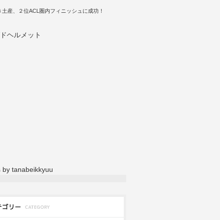
き土産、２位ACL圏内フィニッシュに成功！
 by tanabeikkyuu