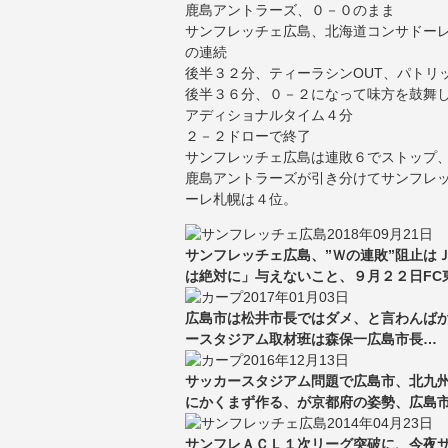
鹿島アントラーズ、０－０のまま
サンフレッチェ広島、北海道コンサドー
の連続
後半３２分、ティーラシンOUT、パトリッ
後半３６分、０－２になって味方を鼓舞した
アディショナルタイム４分
２－２ドローで終了
サンフレッチェ広島は連敗６でストップ
鹿島アントラーズが引き分けてサンフレ
ーレ札幌は４位。
2018年09月21日
サンフレッチェ広島、”Ｗの連敗”阻止は
は絶対に」与えないこと、９月２２日FC
2017年01月03日
広島市は松井市長ではダメ、と言わんば
ースタジアム取材班は森保一広島市長…
2016年12月13日
サッカースタジアム問題で広島市、北九
にかくまず作る、が京都府の姿勢、広島
2014年04月23日
サンフレＡＣＬ１次リーグ突破に、今夜サ