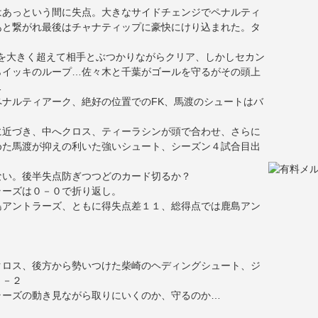
はあっという間に失点。大きなサイドチェンジでペナルティ
あと繋がれ最後はチャナティップに豪快にけり込まれた。タ
を大きく超えて相手とぶつかりながらクリア、しかしセカン
らイッキのループ…佐々木と千葉がゴールを守るがその頭上
…
ナルティアーク、絶好の位置でのFK、馬渡のシュートはバ
に近づき、中へクロス、ティーラシンが頭で合わせ、さらに
めた馬渡が抑えの利いた強いシュート、シーズン４試合目出
ない。後半失点防ぎつつどのカード切るか？
ラーズは０－０で折り返し。
島アントラーズ、ともに得失点差１１、総得点では鹿島アン
クロス、後方から勢いつけた柴崎のヘディングシュート、ジ
２－２
ラーズの動き見ながら取りにいくのか、守るのか…