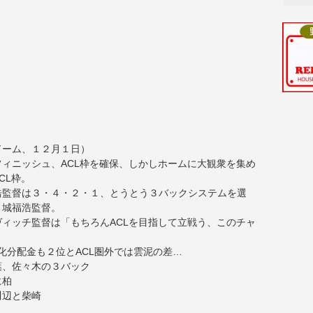
ドーム、１２月１日）
ィニッシュ、ACL枠を確保、しかしホームに大観衆を集め
CL枠。
浩監督は３・４・２・１、とうとう３バックシステムを選
と城福浩監督。
ィッチ監督は「もちろんACLを目指して立戦う、このチャ
化分配金も２位とACL圏外では雲泥の差…
葉、佐々木の３バック
に柏
川辺と柴崎