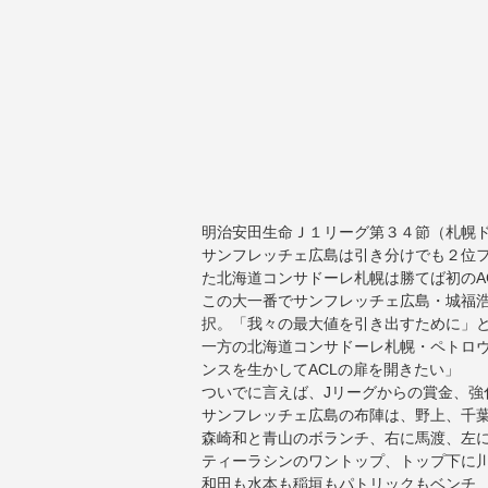
明治安田生命Ｊ１リーグ第３４節（札幌
サンフレッチェ広島は引き分けでも２位フ
た北海道コンサドーレ札幌は勝てば初のA
この大一番でサンフレッチェ広島・城福
択。「我々の最大値を引き出すために」
一方の北海道コンサドーレ札幌・ペトロヴ
ンスを生かしてACLの扉を開きたい」
ついでに言えば、Jリーグからの賞金、強
サンフレッチェ広島の布陣は、野上、千
森崎和と青山のボランチ、右に馬渡、左
ティーラシンのワントップ、トップ下に
和田も水本も稲垣もパトリックもベンチ