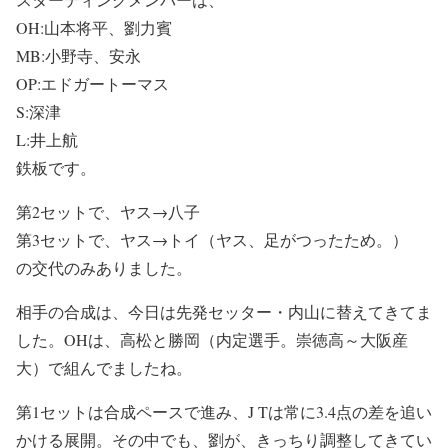
OH:山本将平、劉力賓
MB:小野寺、安永
OP:エドガートーマス
S:深津
L:井上航
鉄板です。
第2セットで、ヤス→八子
第3セットで、ヤス→トイ（ヤス、足がつったため。）
の交代のみありました。
相手の合成は、今日は先発セッター・内山に替えてきてま
した。OHは、高松と勝岡（内定選手。崇徳高～大阪産
大）で組んでましたね。
第1セットは合成ペースで進み、J Tは常に3.4点の差を追い
かける展開。その中でも、劉が、きっちり調整してきてい