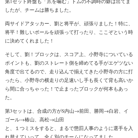
第1セット終盤も「爪を噛む」トムの不調時の癖は出てま
したが、チームは勝ちました。
両サイドアタッカー、劉と将平が、頑張りました！特に、
将平！難しいボールを頑張って打ったり、ここぞという時
に決めてくれました！
そして、劉！ブロックは、スコア上、小野寺についている
ポイントも、劉のストレート側を締めてる手がエゲツない
角度で出てるので、走り込んで揃えてきた小野寺の方に打
ったら、小野寺の横走りの足速いし手も長くて背も高いか
ら間に合っちゃった！で止まったブロックが何本もあっ
た。
第3セットは、合成の方がS内山→前田、勝岡→白岩、イ
ゴール→椿山、高松→山田
と、１つミスをすると、まるで懲罰人事のように選手を入
れ替えていって、全く別のチームになってました。