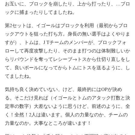
お互いに、ブロックを崩したり、上から打ったり、…ブロ
ックに捕まったりしてましたね。
第2セットは、イゴールはブロックを利用（最初からブロ
ックアウトを狙った打ち方。身長の無い選手はよくやりま
すが）、トムは、J Tチームのメンバーが、ブロックフォ
ローして再度攻撃したり、そのまま打つのは体制難しいか
らリバウンドを奪ってレシーブ→トスから仕切り直しをし
て、良いボールになってからトムにトスを送るように、し
てましたね。
気持ち良く決めていない、けど、最終的にはOPが決め
る。そこだけ見れば（イゴールとトムのアタック打数と決
定率の数字）大差ないように思うけど、前述のように、全
く！全然！2人は違います。個人の力量なのか、チームの
力量なのか。大事なところが違います！