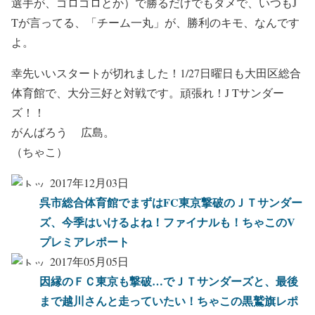
選手が、ゴロゴロとか）で勝るだけでもダメで、いつもJ
Tが言ってる、「チーム一丸」が、勝利のキモ、なんです
よ。
幸先いいスタートが切れました！1/27日曜日も大田区総合
体育館で、大分三好と対戦です。頑張れ！J Tサンダー
ズ！！
がんばろう 広島。
（ちゃこ）
2017年12月03日
呉市総合体育館でまずはFC東京撃破のＪＴサンダー
ズ、今季はいけるよね！ファイナルも！ちゃこのV
プレミアレポート
2017年05月05日
因縁のＦＣ東京も撃破…でＪＴサンダーズと、最後
まで越川さんと走っていたい！ちゃこの黒鷲旗レポ