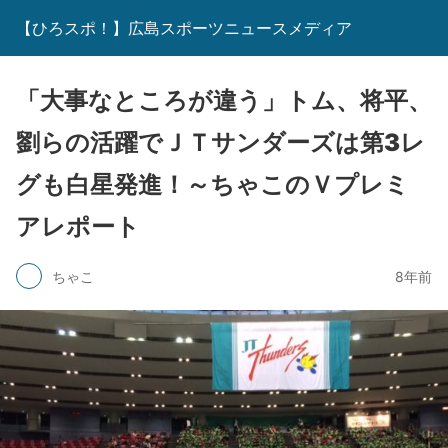
【ひろスポ！】広島スポーツニュースメディア
「大事なところが違う」トム、将平、
劉らの活躍でＪＴサンダーズは第3レ
グも白星発進！～ちゃこのＶプレミ
アレポート
ちゃこ
8年前