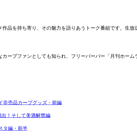
」
メ作品を持ち寄り、その魅力を語りあうトーク番組です。生放
なカープファンとしても知られ、フリーパーパー「月刊ホーム
ゴイ非売品カープグッズ・前編
敗脱出！そして美酒解禁編
ボスタ編・前半