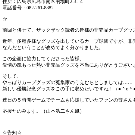
住所：広島県広島市南区的場町2-3-14
電話番号：082-261-8882
☆
前回と併せて、ザックザック読者の皆様の非売品カープグッ
近年、多種多様なグッズを出しているカープ球団ですが、非
なんだということが改めてよく分かりました。
この企画に協力してくださった皆様、
愛情の籠もった熱い非売品グッズを本当にありがとうござい
そして、
やっぱりカープグッズの蒐集家のうえむらとしましては……
新しい優勝記念グッズをこの手に収めたいですね！（●＾o＾
連日の５時間ゲームでチームも応援していたファンの皆さん
応援たのみます。（山本浩二さん風）
☆告知☆