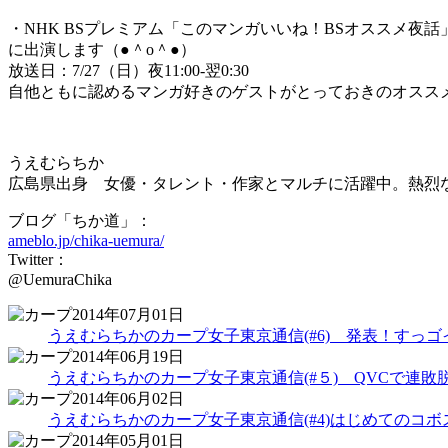
・NHK BSプレミアム「このマンガいいね！BSオススメ夜話
に出演します（●＾o＾●）
放送日：7/27（日）夜11:00-翌0:30
自他ともに認めるマンガ好きのゲストがとっておきのオスス
うえむらちか
広島県出身 女優・タレント・作家とマルチに活躍中。熱烈
ブログ「ちか道」：
ameblo.jp/chika-uemura/
Twitter：
@UemuraChika
2014年07月01日
うえむらちかのカープ女子東京通信(#6) 発表！すっ
2014年06月19日
うえむらちかのカープ女子東京通信(#５) QVCで連
2014年06月02日
うえむらちかのカープ女子東京通信(#4)はじめてのコ
2014年05月01日