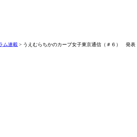
ラム連載
> うえむらちかのカープ女子東京通信（＃６） 発