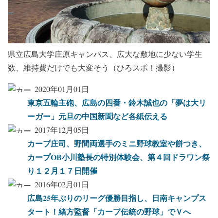
県立広島大学庄原キャンパス、広大な敷地に少ない学生
数、維持費だけでも大変そう（ひろスポ！撮影）
2020年01月01日
東京五輪主砲、広島の四番・鈴木誠也の「夢は大リ
ーガー」元旦の中国新聞など各紙伝える
2017年12月05日
カープ庄司、野間両選手のミニ野球教室や餅つき、
カープOB小川塾長の特別体験会、第４回ドラワン祭
り１２月１７日開催
2016年02月01日
広島25年ぶりのリーグ優勝目指し、日南キャンプス
タート！緒方監督「カープ伝統の野球」でＶへ