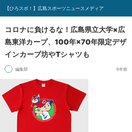
【ひろスポ！】広島スポーツニュースメディア
コロナに負けるな！広島県立大学×広
島東洋カープ、100年×70年限定デザ
インカープ坊やTシャツも
編集部
6年前