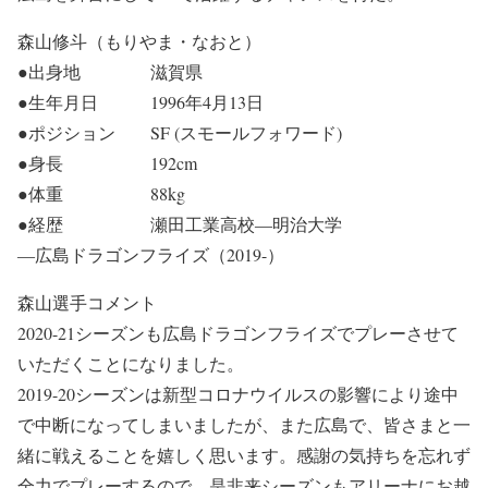
森山修斗（もりやま・なおと）
●
出身地 滋賀県
●生年月日 1996年4月13日
●ポジション SF (スモールフォワード)
●身長 192cm
●体重 88kg
●経歴 瀬田工業高校―明治大学
―広島ドラゴンフライズ（2019-）
森山選手コメント
2020-21
シーズンも広島ドラゴンフライズでプレーさせて
いただくことになりました。
2019-20
シーズンは新型コロナウイルスの影響により途中
で中断になってしまいましたが、また広島で、皆さまと一
緒に戦えることを嬉しく思います。感謝の気持ちを忘れず
全力でプレーするので、是非来シーズンもアリーナにお越