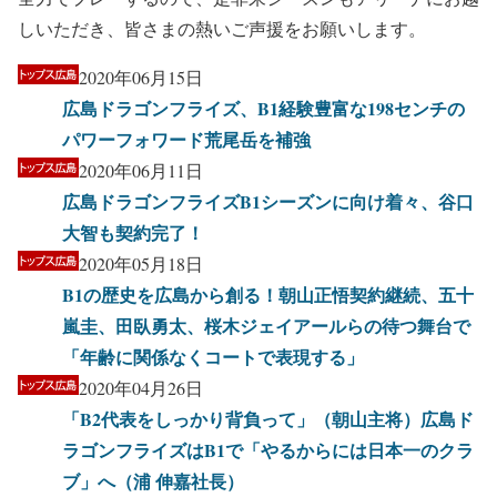
しいただき、皆さまの熱いご声援をお願いします。
2020年06月15日
広島ドラゴンフライズ、B1経験豊富な198センチの
パワーフォワード荒尾岳を補強
2020年06月11日
広島ドラゴンフライズB1シーズンに向け着々、谷口
大智も契約完了！
2020年05月18日
B1の歴史を広島から創る！朝山正悟契約継続、五十
嵐圭、田臥勇太、桜木ジェイアールらの待つ舞台で
「年齢に関係なくコートで表現する」
2020年04月26日
「B2代表をしっかり背負って」（朝山主将）広島ド
ラゴンフライズはB1で「やるからには日本一のクラ
ブ」へ（浦 伸嘉社長）