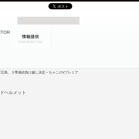
ダーズ広島、３季連続負け越し決定～ちゃこのVプレミア