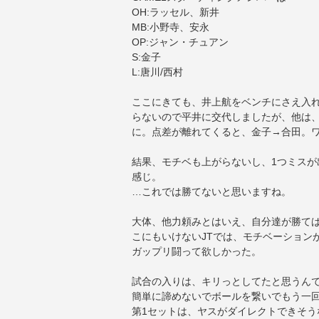
OH:ラッセル、新井
MB:小野寺、安永
OP:ジャン・チュアン
S:金子
L:唐川/西村
ここにきても、井上航をベンチにさえ入
らないので平井に交代しましたが、他は、
に。点差が離れてくると、金子→合田。
結果、モチベも上がらないし、1つミス
感じ。
…これでは勝てないと思いますね。
大体、他力頼みとはいえ、自分達が勝て
こにもいけないJTでは、モチベーション
ガップリ闘って欲しかった。
試合の入りは、キリっとしてたと思うん
簡単に諦めないでボールを繋いでもう一
第1セットは、ヤスがダイレクトできそう