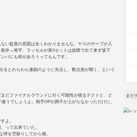
れない監督の意図は全くわかりませんな。ヤスのサーブが入
新井→将平、ラッセルが第3セットは故障で出て来ず坂下
ワンパにも程があろうってもんです。
が出るとわらわら連鎖のように失点し、数点差が開く、という
ばまだファイナルラウンドに行く可能性が残るテクトと、ど
まだ
が違うでしょうよ。相手OPが調子が上がらなかっただけに、
ですよ。
回、って出来ていた。
な球を空振りしてから後。