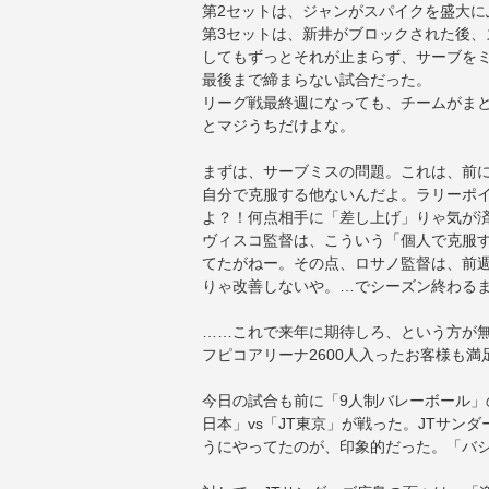
第2セットは、ジャンがスパイクを盛大に
第3セットは、新井がブロックされた後
してもずっとそれが止まらず、サーブを
最後まで締まらない試合だった。
リーグ戦最終週になっても、チームがま
とマジうちだけよな。
まずは、サーブミスの問題。これは、前
自分で克服する他ないんだよ。ラリーポイ
よ？！何点相手に「差し上げ」りゃ気が
ヴィスコ監督は、こういう「個人で克服
てたがねー。その点、ロサノ監督は、前
りゃ改善しないや。…でシーズン終わる
……これで来年に期待しろ、という方が
フピコアリーナ2600人入ったお客様も満
今日の試合も前に「9人制バレーボール」
日本」vs「JT東京」が戦った。JTサン
うにやってたのが、印象的だった。「バ