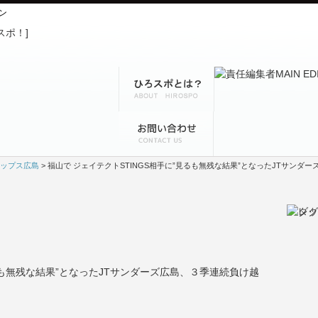
ン
ップス広島
> 福山で ジェイテクトSTINGS相手に”見るも無残な結果”となったJTサン
見るも無残な結果”となったJTサンダーズ広島、３季連続負け越