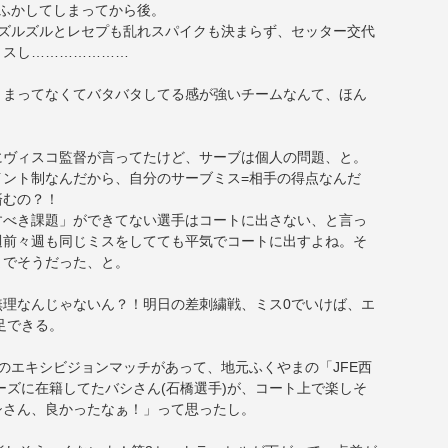
ふかしてしまってから後。
、ズルズルとレセプも乱れスパイクも決まらず、セッター交代
ミスし…………………
とまってなくてバタバタしてる感が強いチームなんて、ほん
にヴィスコ監督が言ってたけど、サーブは個人の問題、と。
ント制なんだから、自分のサーブミス=相手の得点なんだ
済むの？！
すべき課題」ができてない選手はコートに出さない、と言っ
週前々週も同じミスをしてても平気でコートに出すよね。そ
までそうだった、と。
無理なんじゃないん？！明日の差刺繍戦、ミス0でいけば、エ
足できる。
のエキシビジョンマッチがあって、地元ふくやまの「JFE西
ダーズに在籍してたバシさん(石橋選手)が、コート上で楽しそ
シさん、良かったなぁ！」って思ったし。