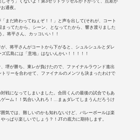
楽しそう」くないよ！第3セットラッセルが下がって、点差が
でお通夜。
「まだ終わってねぇぞ！！」と声を出して(それが、コート
固まってたから、シーン、となってたから、響き渡りました
う。将平さん、カッコいい！！
ジが、将平さんがコートから下がると、シュルシュルとダレ
ーズ広島には「意地」はないんかい！！！！！
ナ、堺が勝ち、東レが負けたので、ファイナルラウンド進出
ントリーを合わせて、ファイナルのメンツも決まったわけで
の対戦になってしまいました。合田くんの最後の試合でもあ
ムゲーム！！気合い入れろ！…まぁダレてしまうんだろうけ
雰囲気では、難しいのかも知れないけど、バレーボールは楽
やっぱり楽しいでしょう？！JTの底力に期待します。