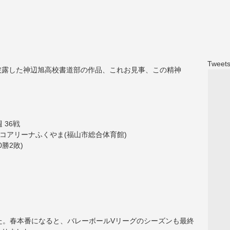
Tweets
披露した神辺旭高校書道部の作品、これお見事、この精神
 36戦
フピコアリーナふくやま(福山市総合体育館)
0勝2敗)
た。春本番になると、バレーボールVリーグのシーズンも最終