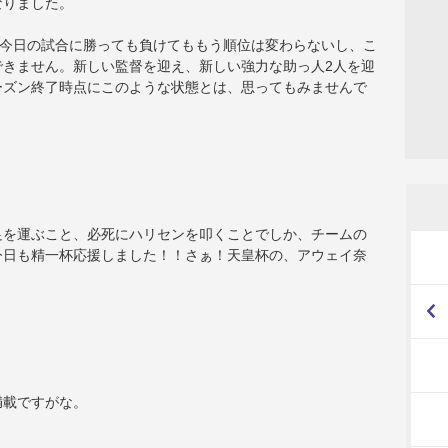
なりました。
。今日の試合に勝っても負けてももう順位は変わらないし、こ
できません。新しい監督を迎え、新しい強力な助っ人2人を迎
ーズン終了時点にこのような状態とは、思ってもみませんで
足を運ぶこと、必死にハリセンを叩くことでしか、チームの
今日も精一杯応援しました！！さぁ！天皇杯の、アウェイ奈
満載ですがな。