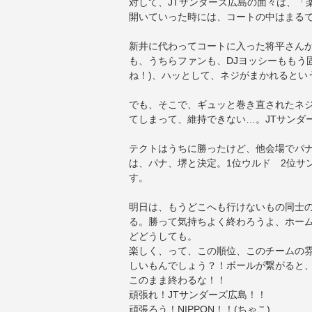
対して、JTサンダーズ広島の面々は、「
開いていった時には、コートの中はまる
新井に代わってコートに入った将平さんが
も、うちらファンも、DJヨッシーももう
ね！)、ハッとして、ネジがまかれるとい
でも、そこで、ギュッと巻き直されたネ
てしまって、維持できない…。JTサンダ
テクトはうちに勝ったけど、他会場でパ
は、パナ、堺と決定。1位ウルド 2位サ
す。
明日は、もうどこへも行けないもの同士
る。勝って気持ちよく終わろうよ、ホー
どどうしても。
楽しく、って、この順位、このチームの
しいもんでしょう？！ボールが繋がると、
このまま終わるな！！
頑張れ！JTサンダーズ広島！！
頑張ろう！NIPPON！！(ちゃこ)