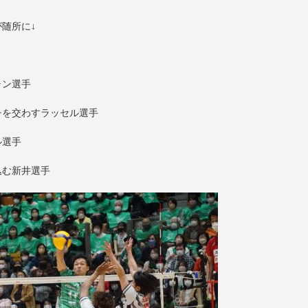
随所に↓
ャン選手
チを交わすラッセル選手
ル選手
込む新井選手