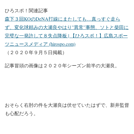
ひろスポ！関連記事
森下３回KOのDeNA打線にまたしても…真っすぐ走ら
ず、変化球頼みの大瀬良やはり”異常”事態、ソトと柴田に
完璧な一発許して８失点降板 | 【ひろスポ！】広島スポー
ツニュースメディア (hirospo.com)
（２０２０年９月５日掲載）
記事冒頭の画像は２０２０年シーズン前半の大瀬良。
おそらく右肘の件を大瀬良は伏せていたはずで、新井監督
も心配だろう。