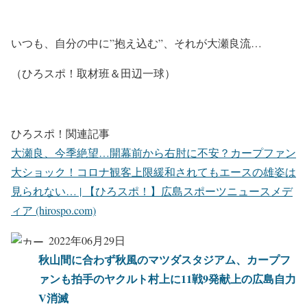
いつも、自分の中に”抱え込む”、それが大瀬良流…
（ひろスポ！取材班＆田辺一球）
ひろスポ！関連記事
大瀬良、今季絶望…開幕前から右肘に不安？カープファン
大ショック！コロナ観客上限緩和されてもエースの雄姿は
見られない… | 【ひろスポ！】広島スポーツニュースメデ
ィア (hirospo.com)
2022年06月29日
秋山間に合わず秋風のマツダスタジアム、カープフ
ァンも拍手のヤクルト村上に11戦9発献上の広島自力
V消滅